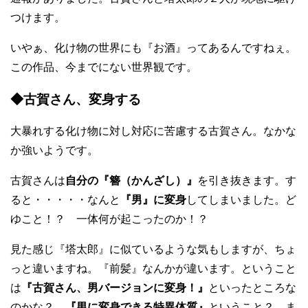
つけます。
いやぁ、化け物の世界にも『お酒』ってあるんですねぇ。
この作品、今までにない世界観です。
◆古賀さん、変身する
大暴れする化け物に対し対応に苦慮する古賀さん。なかな
か強いようです。
古賀さんは
自分の『簪（かんざし）』
を引き抜きます。す
ると・・・・・なんと
『男』に変身
してしまいました。ど
ゆこと！？ 一体何が起こったのか！？
見た感じ『塔太郎』に似ているような気もしますが、ちょ
っと違いますね。『前髪』なんかが違います。ということ
は
『古賀さん、男バージョンに変身！』
といったところな
のかな？
『男に変身できる特異体質』
ということ？ ま