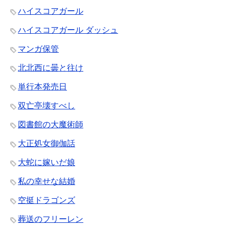
ハイスコアガール
ハイスコアガール ダッシュ
マンガ保管
北北西に曇と往け
単行本発売日
双亡亭壊すべし
図書館の大魔術師
大正処女御伽話
大蛇に嫁いだ娘
私の幸せな結婚
空挺ドラゴンズ
葬送のフリーレン