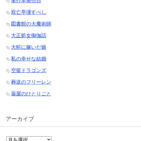
単行本発売日
双亡亭壊すべし
図書館の大魔術師
大正処女御伽話
大蛇に嫁いだ娘
私の幸せな結婚
空挺ドラゴンズ
葬送のフリーレン
薬屋のひとりごと
アーカイブ
ア