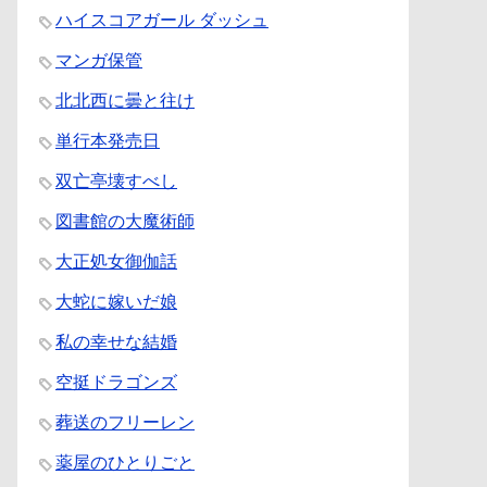
ハイスコアガール ダッシュ
マンガ保管
北北西に曇と往け
単行本発売日
双亡亭壊すべし
図書館の大魔術師
大正処女御伽話
大蛇に嫁いだ娘
私の幸せな結婚
空挺ドラゴンズ
葬送のフリーレン
薬屋のひとりごと