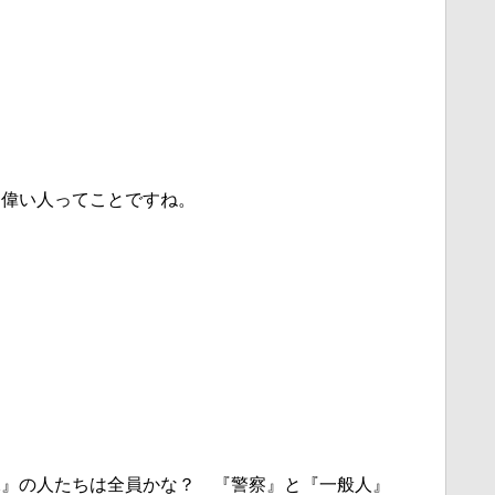
番偉い人ってことですね。
課』の人たちは全員かな？ 『警察』と『一般人』