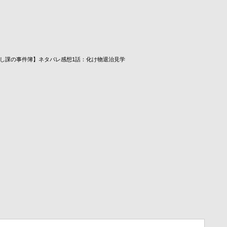
し課の事件簿】ネタバレ感想1話：化け物退治見学