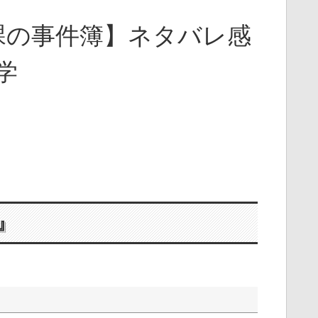
課の事件簿】ネタバレ感
学
』