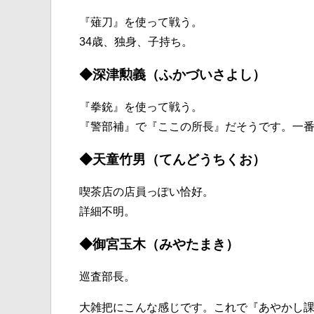
『薙刀』を使って戦う。
34歳、独身、子持ち。
◆深津勲義（ふかづいさよし）
『拳銃』を使って戦う。
『警部補』で『ここの所長』だそうです。一
◆天童竹男（てんどうちくお）
喫茶店の店員っぽい恰好。
詳細不明。
◆御宮玉木（みやたまき）
巡査部長。
大雑把にこんな感じです。これで『あやかし