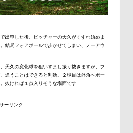
トで出塁した後、ピッチャーの天久がくずれ始めま
ん。結局フォアボールで歩かせてしまい、ノーアウ
目、天久の変化球を狙いすまし振り抜きますが、フ
が、追うことはできると判断。２球目は外角へボー
す。抜ければ１点入りそうな場面です
サーリンク