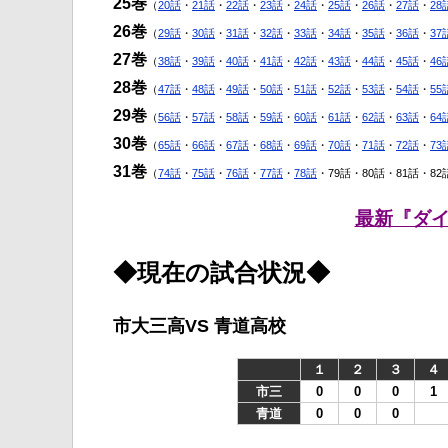
25巻
（
20話
・
21話
・
22話
・
23話
・
24話
・
25話
・
26話
・
27話
・
28
26巻
（
29話
・
30話
・
31話
・
32話
・
33話
・
34話
・
35話
・
36話
・
37
27巻
（
38話
・
39話
・
40話
・
41話
・
42話
・
43話
・
44話
・
45話
・
46
28巻
（
47話
・
48話
・
49話
・
50話
・
51話
・
52話
・
53話
・
54話
・
55
29巻
（
56話
・
57話
・
58話
・
59話
・
60話
・
61話
・
62話
・
63話
・
64
30巻
（
65話
・
66話
・
67話
・
68話
・
69話
・
70話
・
71話
・
72話
・
73
31巻
（
74話
・
75話
・
76話
・
77話
・
78話
・79話・80話・81話・82
最新『ダイヤ
◆現在の試合状況◆
市大三高VS 青道高校
１
２
３
４
市三
0
0
0
1
青道
0
0
0