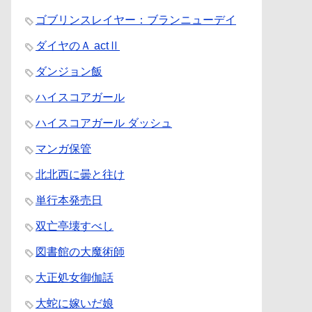
ゴブリンスレイヤー：ブランニューデイ
ダイヤのＡ actⅡ
ダンジョン飯
ハイスコアガール
ハイスコアガール ダッシュ
マンガ保管
北北西に曇と往け
単行本発売日
双亡亭壊すべし
図書館の大魔術師
大正処女御伽話
大蛇に嫁いだ娘