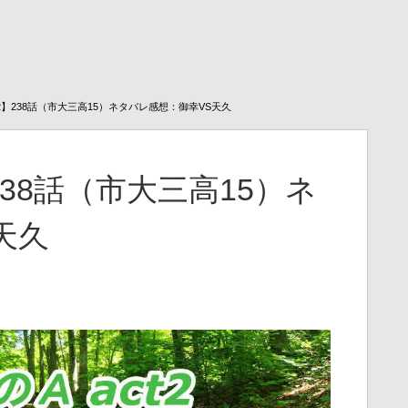
t2】238話（市大三高15）ネタバレ感想：御幸VS天久
238話（市大三高15）ネ
天久