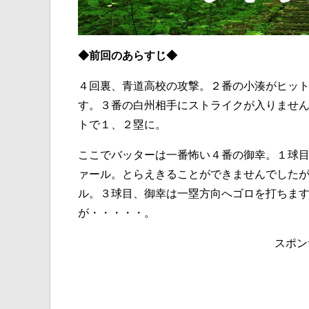
◆前回のあらすじ◆
４回裏、青道高校の攻撃。２番の小湊がヒッ
す。３番の白州相手にストライクが入りませ
トで１、２塁に。
ここでバッターは一番怖い４番の御幸。１球
ァール。とらえきることができませんでした
ル。３球目、御幸は一塁方向へゴロを打ちま
が・・・・・。
スポン