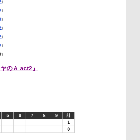
話
）
話
）
話
）
話
）
話
）
話
）
話）
のＡ act2』
５
６
７
８
９
計
1
0