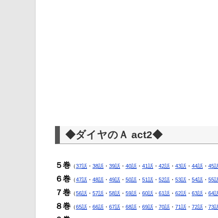
◆ダイヤのＡ act2◆
５巻
（
37話
・
38話
・
39話
・
40話
・
41話
・
42話
・
43話
・
44話
・
45
６巻
（
47話
・
48話
・
49話
・
50話
・
51話
・
52話
・
53話
・
54話
・
55
７巻
（
56話
・
57話
・
58話
・
59話
・
60話
・
61話
・
62話
・
63話
・
64
８巻
（
65話
・
66話
・
67話
・
68話
・
69話
・
70話
・
71話
・
72話
・
73