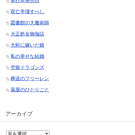
単行本発売日
双亡亭壊すべし
図書館の大魔術師
大正処女御伽話
大蛇に嫁いだ娘
私の幸せな結婚
空挺ドラゴンズ
葬送のフリーレン
薬屋のひとりごと
アーカイブ
ア