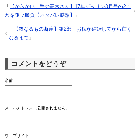
「
【からかい上手の高木さん】17年ゲッサン3月号の2：
氷を運ぶ勝負【ネタバレ感想】
」
「
【親なるもの断崖】第2部：お梅が結婚してから亡く
なるまで
」
コメントをどうぞ
名前
メールアドレス（公開されません）
ウェブサイト