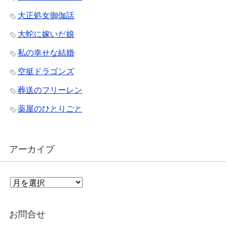
大正処女御伽話
大蛇に嫁いだ娘
私の幸せな結婚
空挺ドラゴンズ
葬送のフリーレン
薬屋のひとりごと
アーカイブ
ア
ー
カ
イ
お問合せ
ブ