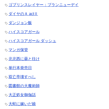
ゴブリンスレイヤー：ブランニューデイ
ダイヤのＡ actⅡ
ダンジョン飯
ハイスコアガール
ハイスコアガール ダッシュ
マンガ保管
北北西に曇と往け
単行本発売日
双亡亭壊すべし
図書館の大魔術師
大正処女御伽話
大蛇に嫁いだ娘