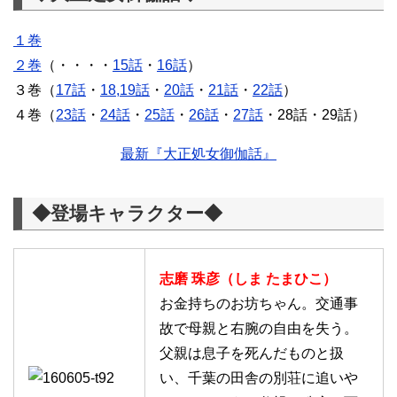
１巻
２巻
（・・・・
15話
・
16話
）
３巻（
17話
・
18,19話
・
20話
・
21話
・
22話
）
４巻（
23話
・
24話
・
25話
・
26話
・
27話
・28話・29話）
最新『大正処女御伽話』
◆登場キャラクター◆
志磨 珠彦（しま たまひこ）
お金持ちのお坊ちゃん。交通事
故で母親と右腕の自由を失う。
父親は息子を死んだものと扱
い、千葉の田舎の別荘に追いや