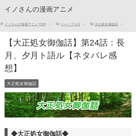
イノさんの漫画アニメ
イノさんの漫画アニメ
TOP
ジャンプＳＱ
大正処女御伽話
【大正処女御伽話】第24話：長
月、夕月ト語ル【ネタバレ感
想】
大正処女御伽話
◆大正処女御伽話◆