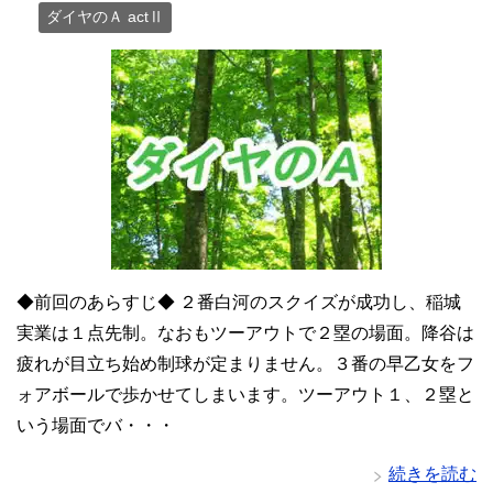
ダイヤのＡ actⅡ
◆前回のあらすじ◆ ２番白河のスクイズが成功し、稲城
実業は１点先制。なおもツーアウトで２塁の場面。降谷は
疲れが目立ち始め制球が定まりません。３番の早乙女をフ
ォアボールで歩かせてしまいます。ツーアウト１、２塁と
いう場面でバ・・・
続きを読む