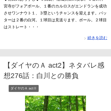
宮寺がフォアボール、１番のカルロスがエンドランを成功
させワンナウト１、３塁というチャンスを迎えます。バッ
ターは２番の白河。１球目は見送ります、ボール。２球目
はストレート・・・
続きを読む
【ダイヤのＡ act2】ネタバレ感
想276話：白川との勝負
ダイヤのＡ actⅡ