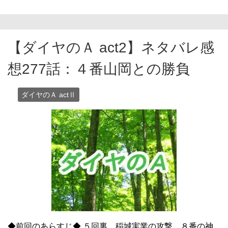
【ダイヤのＡ act2】ネタバレ感
想277話：４番山岡との勝負
ダイヤのＡ actⅡ
◆前回のあらすじ◆ ５回裏、稲城実業の攻撃。８番の神