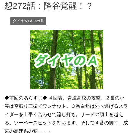
想272話：降谷覚醒！？
ダイヤのＡ actⅡ
◆前回のあらすじ◆ ４回表、青道高校の攻撃。２番の小
湊は空振り三振でワンナウト。３番白州は外へ逃げるスラ
イダーを上手く合わせて流し打ち。サードの頭上を越え
る。ツーベースヒットを打ちます。そして４番の御幸。成
宮の高速系の変・・・