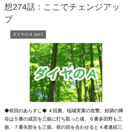
想274話：ここでチェンジアッ
プ
ダイヤのＡ actⅡ
◆前回のあらすじ◆ ４回裏、稲城実業の攻撃。好調の降
谷は５番の成宮を三振に打ち取った後、６番多田野も三
振、７番矢部をも三振。前の回を合わせると４者連続三