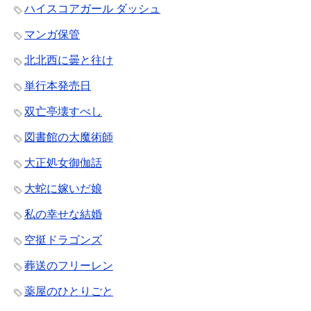
ハイスコアガール ダッシュ
マンガ保管
北北西に曇と往け
単行本発売日
双亡亭壊すべし
図書館の大魔術師
大正処女御伽話
大蛇に嫁いだ娘
私の幸せな結婚
空挺ドラゴンズ
葬送のフリーレン
薬屋のひとりごと