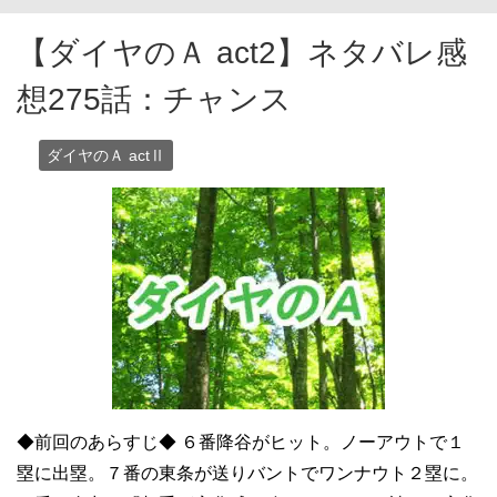
【ダイヤのＡ act2】ネタバレ感
想275話：チャンス
ダイヤのＡ actⅡ
◆前回のあらすじ◆ ６番降谷がヒット。ノーアウトで１
塁に出塁。７番の東条が送りバントでワンナウト２塁に。