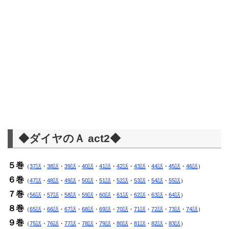
◆ダイヤのＡ act2◆
５巻
（
37話
・
38話
・
39話
・
40話
・
41話
・
42話
・
43話
・
44話
・
45話
・
46話
）
６巻
（
47話
・
48話
・
49話
・
50話
・
51話
・
52話
・
53話
・
54話
・
55話
）
７巻
（
56話
・
57話
・
58話
・
59話
・
60話
・
61話
・
62話
・
63話
・
64話
）
８巻
（
65話
・
66話
・
67話
・
68話
・
69話
・
70話
・
71話
・
72話
・
73話
・
74話
）
９巻
（
75話
・
76話
・
77話
・
78話
・
79話
・
80話
・
81話
・
82話
・
83話
）