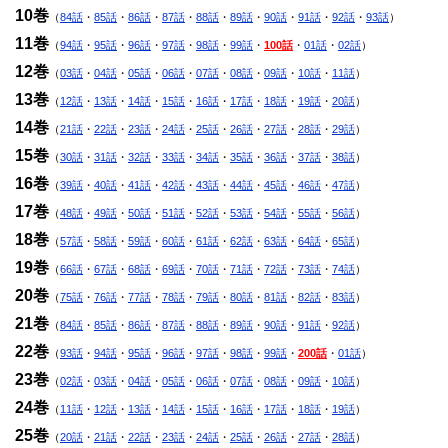
10巻
（
84話
・
85話
・
86話
・
87話
・
88話
・
89話
・
90話
・
91話
・
92話
・
93話
）
11巻
（
94話
・
95話
・
96話
・
97話
・
98話
・
99話
・
100話
・
01話
・
02話
）
12巻
（
03話
・
04話
・
05話
・
06話
・
07話
・
08話
・
09話
・
10話
・
11話
）
13巻
（
12話
・
13話
・
14話
・
15話
・
16話
・
17話
・
18話
・
19話
・
20話
）
14巻
（
21話
・
22話
・
23話
・
24話
・
25話
・
26話
・
27話
・
28話
・
29話
）
15巻
（
30話
・
31話
・
32話
・
33話
・
34話
・
35話
・
36話
・
37話
・
38話
）
16巻
（
39話
・
40話
・
41話
・
42話
・
43話
・
44話
・
45話
・
46話
・
47話
）
17巻
（
48話
・
49話
・
50話
・
51話
・
52話
・
53話
・
54話
・
55話
・
56話
）
18巻
（
57話
・
58話
・
59話
・
60話
・
61話
・
62話
・
63話
・
64話
・
65話
）
19巻
（
66話
・
67話
・
68話
・
69話
・
70話
・
71話
・
72話
・
73話
・
74話
）
20巻
（
75話
・
76話
・
77話
・
78話
・
79話
・
80話
・
81話
・
82話
・
83話
）
21巻
（
84話
・
85話
・
86話
・
87話
・
88話
・
89話
・
90話
・
91話
・
92話
）
22巻
（
93話
・
94話
・
95話
・
96話
・
97話
・
98話
・
99話
・
200話
・
01話
）
23巻
（
02話
・
03話
・
04話
・
05話
・
06話
・
07話
・
08話
・
09話
・
10話
）
24巻
（
11話
・
12話
・
13話
・
14話
・
15話
・
16話
・
17話
・
18話
・
19話
）
25巻
（
20話
・
21話
・
22話
・
23話
・
24話
・
25話
・
26話
・
27話
・
28話
）