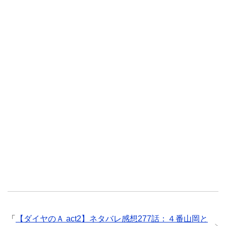
「
【ダイヤのＡ act2】ネタバレ感想277話：４番山岡と