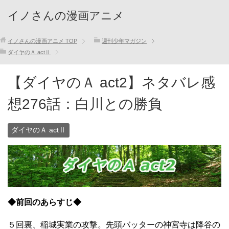
イノさんの漫画アニメ
イノさんの漫画アニメ
TOP
週刊少年マガジン
ダイヤのＡ actⅡ
【ダイヤのＡ act2】ネタバレ感
想276話：白川との勝負
ダイヤのＡ actⅡ
◆前回のあらすじ◆
５回裏、稲城実業の攻撃。先頭バッターの神宮寺は降谷の