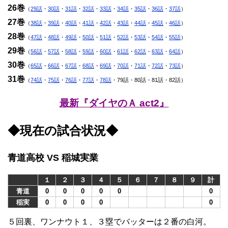
26巻
（
29話
・
30話
・
31話
・
32話
・
33話
・
34話
・
35話
・
36話
・
37話
）
27巻
（
38話
・
39話
・
40話
・
41話
・
42話
・
43話
・
44話
・
45話
・
46話
）
28巻
（
47話
・
48話
・
49話
・
50話
・
51話
・
52話
・
53話
・
54話
・
55話
）
29巻
（
56話
・
57話
・
58話
・
59話
・
60話
・
61話
・
62話
・
63話
・
64話
）
30巻
（
65話
・
66話
・
67話
・
68話
・
69話
・
70話
・
71話
・
72話
・
73話
）
31巻
（
74話
・
75話
・
76話
・
77話
・
78話
・79話・80話・81話・82話）
最新『ダイヤのＡ act2』
◆現在の試合状況◆
青道高校 VS 稲城実業
１
２
３
４
５
６
７
８
９
計
青道
0
0
0
0
0
0
稲実
0
0
0
0
0
５回裏、ワンナウト１、３塁でバッターは２番の白河。