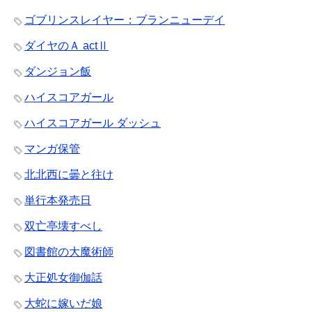
ゴブリンスレイヤー：ブランニューデイ
ダイヤのＡ actⅡ
ダンジョン飯
ハイスコアガール
ハイスコアガール ダッシュ
マンガ保管
北北西に曇と往け
単行本発売日
双亡亭壊すべし
図書館の大魔術師
大正処女御伽話
大蛇に嫁いだ娘