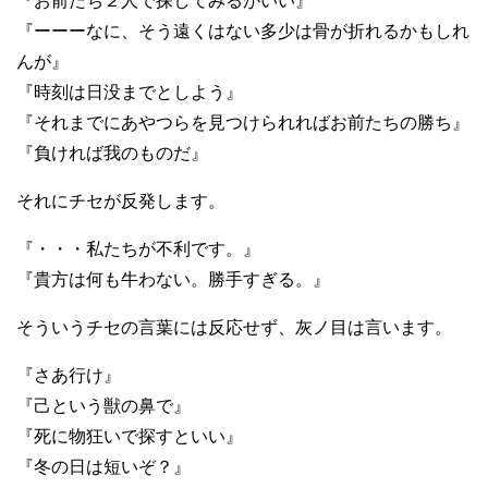
『お前たち２人で探してみるがいい』
『ーーーなに、そう遠くはない多少は骨が折れるかもしれ
んが』
『時刻は日没までとしよう』
『それまでにあやつらを見つけられればお前たちの勝ち』
『負ければ我のものだ』
それにチセが反発します。
『・・・私たちが不利です。』
『貴方は何も牛わない。勝手すぎる。』
そういうチセの言葉には反応せず、灰ノ目は言います。
『さあ行け』
『己という獣の鼻で』
『死に物狂いで探すといい』
『冬の日は短いぞ？』