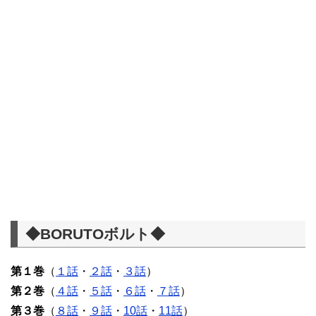
◆BORUTOボルト◆
第１巻
（
１話
・
２話
・
３話
）
第２巻
（
４話
・
５話
・
６話
・
７話
）
第３巻
（
８話
・
９話
・
10話
・
11話
）