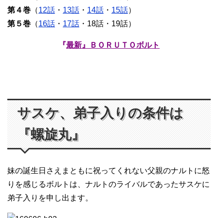
第４巻
（
12話
・
13話
・
14話
・
15話
）
第５巻
（
16話
・
17話
・18話・19話）
『
最新』ＢＯＲＵＴＯボルト
サスケ、弟子入りの条件は
『螺旋丸』
妹の誕生日さえまともに祝ってくれない父親のナルトに怒
りを感じるボルトは、ナルトのライバルであったサスケに
弟子入りを申し出ます。