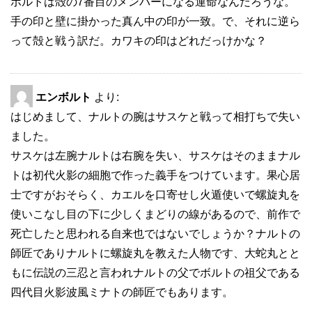
ボルトは殻の7番目のメンバーになる運命なんだろうな。
手の印と壁に掛かった真ん中の印が一致。で、それに逆ら
って殻と戦う訳だ。カワキの印はどれだっけかな？
エンボルト
より:
はじめまして、ナルトの腕はサスケと戦って相打ちで失い
ました。
サスケは左腕ナルトは右腕を失い、サスケはそのままナル
トは初代火影の細胞で作った義手をつけています。果心居
士ですがおそらく、カエルを口寄せし火遁使いで螺旋丸を
使いこなし目の下に少しくまどりの線があるので、前作で
死亡したと思われる自来也ではないでしょうか？ナルトの
師匠でありナルトに螺旋丸を教えた人物です、大蛇丸とと
もに伝説の三忍と言われナルトの父でボルトの祖父である
四代目火影波風ミナトの師匠でもあります。