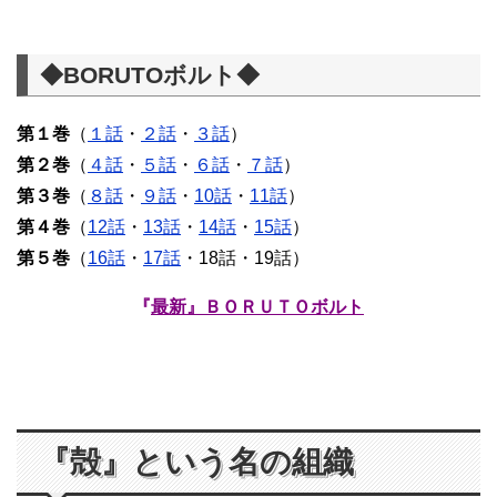
◆BORUTOボルト◆
第１巻
（
１話
・
２話
・
３話
）
第２巻
（
４話
・
５話
・
６話
・
７話
）
第３巻
（
８話
・
９話
・
10話
・
11話
）
第４巻
（
12話
・
13話
・
14話
・
15話
）
第５巻
（
16話
・
17話
・18話・19話）
『
最新』ＢＯＲＵＴＯボルト
『殻』という名の組織