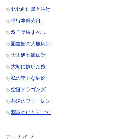
北北西に曇と往け
単行本発売日
双亡亭壊すべし
図書館の大魔術師
大正処女御伽話
大蛇に嫁いだ娘
私の幸せな結婚
空挺ドラゴンズ
葬送のフリーレン
薬屋のひとりごと
アーカイブ