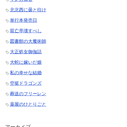
北北西に曇と往け
単行本発売日
双亡亭壊すべし
図書館の大魔術師
大正処女御伽話
大蛇に嫁いだ娘
私の幸せな結婚
空挺ドラゴンズ
葬送のフリーレン
薬屋のひとりごと