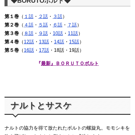
◆BORUTOボルト◆
第１巻
（
１話
・
２話
・
３話
）
第２巻
（
４話
・
５話
・
６話
・
７話
）
第３巻
（
８話
・
９話
・
10話
・
11話
）
第４巻
（
12話
・
13話
・
14話
・
15話
）
第５巻
（
16話
・
17話
・18話・19話）
『
最新』ＢＯＲＵＴＯボルト
ナルトとサスケ
ナルトの協力を得て放たれたボルトの螺旋丸。モモシキを