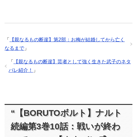
「
【親なるもの断崖】第2部：お梅が結婚してから亡く
なるまで
」
「
【親なるもの断崖】芸者として強く生きた武子のネタ
バレ紹介！
」
“【BORUTOボルト】ナルト
続編第3巻10話：戦いが終わ