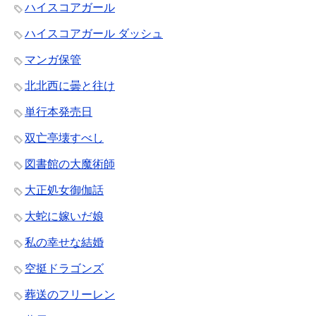
ハイスコアガール
ハイスコアガール ダッシュ
マンガ保管
北北西に曇と往け
単行本発売日
双亡亭壊すべし
図書館の大魔術師
大正処女御伽話
大蛇に嫁いだ娘
私の幸せな結婚
空挺ドラゴンズ
葬送のフリーレン