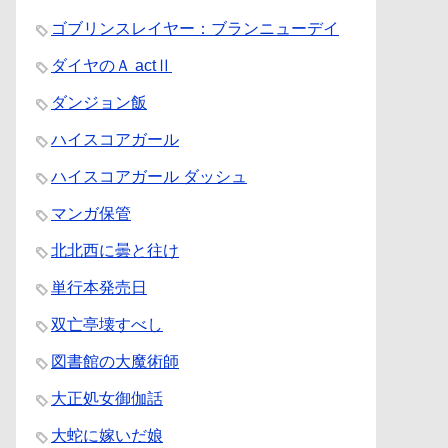
ゴブリンスレイヤー：ブランニューデイ
ダイヤのＡ actⅡ
ダンジョン飯
ハイスコアガール
ハイスコアガール ダッシュ
マンガ保管
北北西に曇と往け
単行本発売日
双亡亭壊すべし
図書館の大魔術師
大正処女御伽話
大蛇に嫁いだ娘