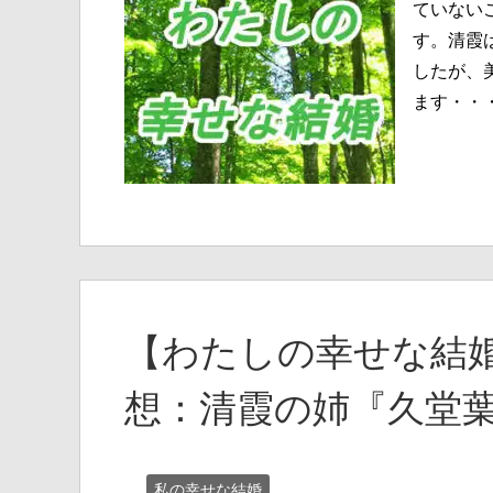
ていない
す。清霞
したが、
ます・・
【わたしの幸せな結婚
想：清霞の姉『久堂
私の幸せな結婚