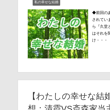
私の幸せな結婚
◆前回の
されてい
ら『久堂
はそれを
け・・・
【わたしの幸せな結婚
想：清霞VS斎森家当