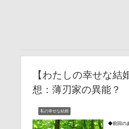
【わたしの幸せな結婚
想：薄刃家の異能？
私の幸せな結婚
◆前回の