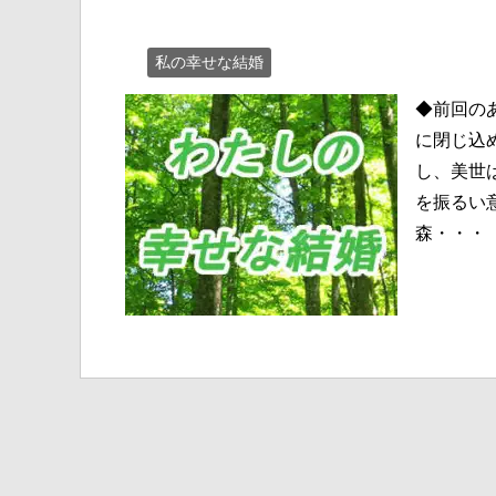
私の幸せな結婚
◆前回の
に閉じ込
し、美世
を振るい
森・・・