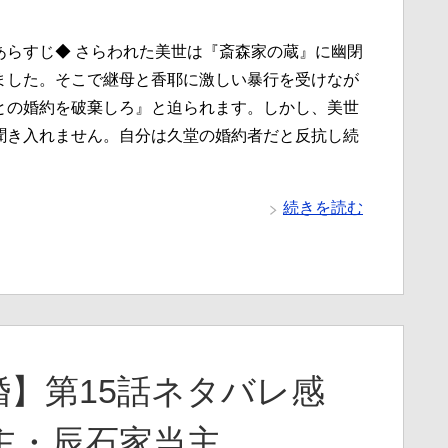
あらすじ◆ さらわれた美世は『斎森家の蔵』に幽閉
ました。そこで継母と香耶に激しい暴行を受けなが
との婚約を破棄しろ』と迫られます。しかし、美世
聞き入れません。自分は久堂の婚約者だと反抗し続
続きを読む
】第15話ネタバレ感
主・辰石家当主