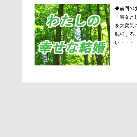
◆前回の
『淑女と
を大変気
勉強する
い・・・