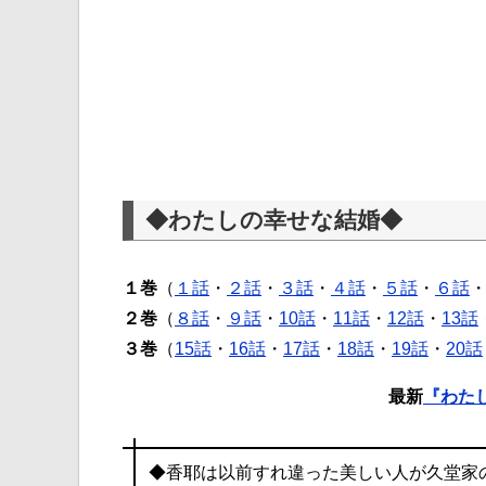
◆わたしの幸せな結婚◆
１巻
（
１話
・
２話
・
３話
・
４話
・
５話
・
６話
２巻
（
８話
・
９話
・
10話
・
11話
・
12話
・
13話
３巻
（
15話
・
16話
・
17話
・
18話
・
19話
・
20話
最新
『わた
◆香耶は以前すれ違った美しい人が久堂家