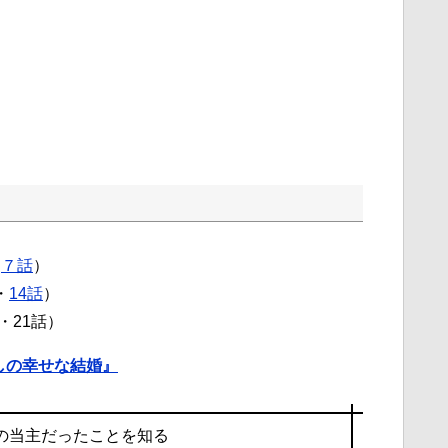
・
７話
）
・
14話
）
・21話）
しの幸せな結婚』
の当主だったことを知る