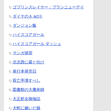
ゴブリンスレイヤー：ブランニューデイ
ダイヤのＡ actⅡ
ダンジョン飯
ハイスコアガール
ハイスコアガール ダッシュ
マンガ保管
北北西に曇と往け
単行本発売日
双亡亭壊すべし
図書館の大魔術師
大正処女御伽話
大蛇に嫁いだ娘