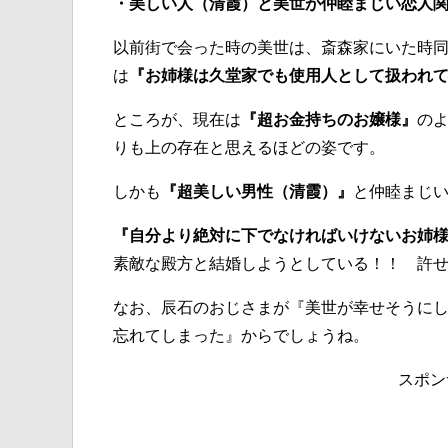
・美しい人（清霞）と美世が仲睦まじい恋人
以前街で会った時の美世は、斎森家にいた時
は
『お姉様は久堂家でも使用人として扱われ
ところが、現在は
『超お金持ちのお嬢様』
の
りも上の存在と思えるほどの姿です。
しかも
『超美しい男性（清霞）』
と仲睦まじ
『自分より絶対に下でなければいけないお姉
素敵な殿方と結婚しようとしている！！ 許
なお、辰石のおじさまが『美世が幸せそうに
忘れてしまった』からでしょうね。
スポン