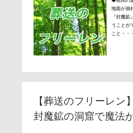
◆前回の
地面が崩
『封魔鉱
うことが
こと・・
【葬送のフリーレン】
封魔鉱の洞窟で魔法