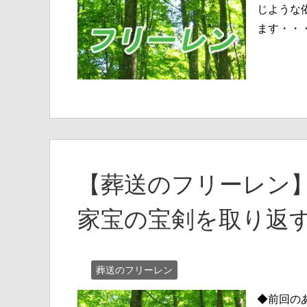
じような
ます・・
【葬送のフリーレン】
家宝の宝剣を取り返
葬送のフリーレン
◆前回の