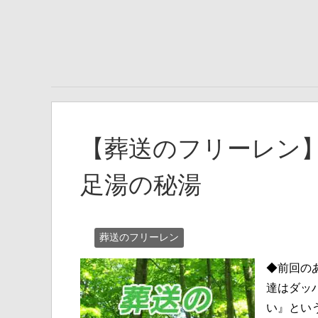
【葬送のフリーレン】
足湯の秘湯
葬送のフリーレン
◆前回の
達はダッ
い』とい