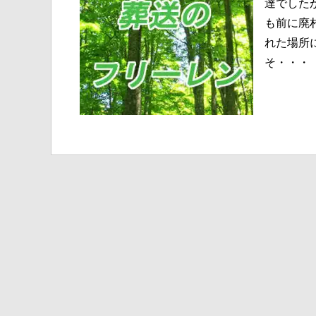
達でした
も前に廃
れた場所
そ・・・