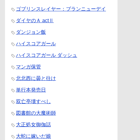
ゴブリンスレイヤー：ブランニューデイ
ダイヤのＡ actⅡ
ダンジョン飯
ハイスコアガール
ハイスコアガール ダッシュ
マンガ保管
北北西に曇と往け
単行本発売日
双亡亭壊すべし
図書館の大魔術師
大正処女御伽話
大蛇に嫁いだ娘