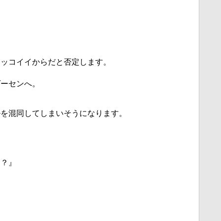
』
カッコイイからだと否定します。
ゲーセンへ。
ルを混同してしまいそうになります。
な？』