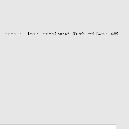
スコアガール
【ハイスコアガール】8巻51話：原付免許に合格【ネタバレ感想】