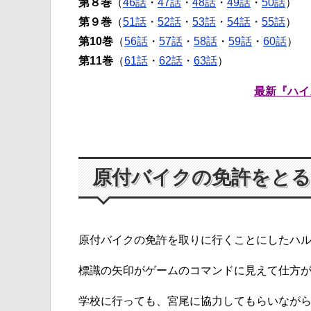
第８巻
（
46話
・
47話
・
48話
・
49話
・
50話
）
第９巻
（
51話
・
52話
・
53話
・
54話
・
55話
）
第10巻
（
56話
・
57話
・
58話
・
59話
・
60話
）
第11巻
（
61話
・
62話
・
63話
）
最新『ハイ
原付バイクの免許をとる
原付バイクの免許を取りに行くことにしたハ
標識の矢印がゲームのコマンドに見えて仕方
学校に行っても、宮尾に協力してもらいなが