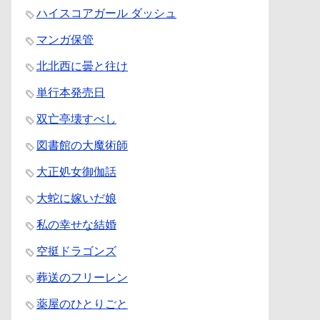
ハイスコアガール ダッシュ
マンガ保管
北北西に曇と往け
単行本発売日
双亡亭壊すべし
図書館の大魔術師
大正処女御伽話
大蛇に嫁いだ娘
私の幸せな結婚
空挺ドラゴンズ
葬送のフリーレン
薬屋のひとりごと