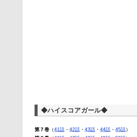
◆ハイスコアガール◆
第７巻
（
41話
・
42話
・
43話
・
44話
・
45話
）