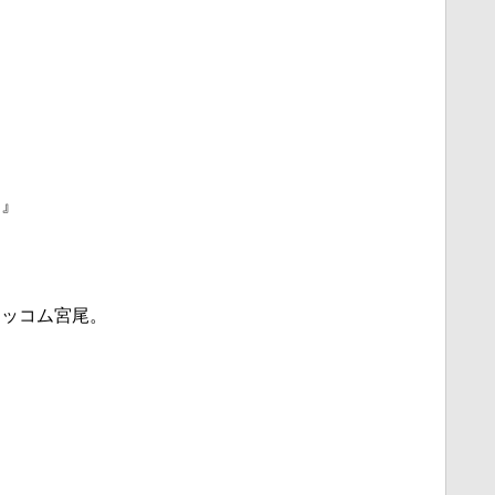
り』
ツッコム宮尾。
』