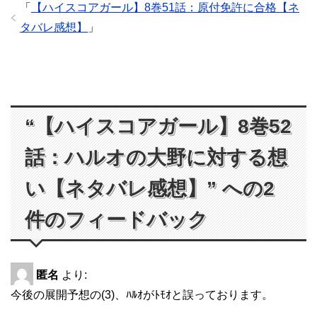
「
【ハイスコアガール】8巻51話：原付免許に合格【ネ
タバレ感想】
」
“【ハイスコアガール】8巻52
話：ハルオの大野に対する想
い【ネタバレ感想】” への2
件のフィードバック
匿名
より:
今後の展開予想の(3)、ﾊﾙｵがﾄﾓｵと誤っております。