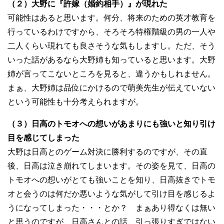
（２）大野に『許嫁（婚約相手）』が現れた
可能性はあると思います。何分、将来のための英才教育を
行っているわけですから、そろそろ特権階級の男の一人や
二人くらい現れても良さそうな気もしますし。ただ、そう
いった話があるなら大野姉も知っていると思います。大野
姉が言ってこないところを見ると、違うかもしれません。
まぁ、大野姉は品位にかけるので萌美先生が伝えていない
という可能性も十分考えられますが。
（３）日高のトモオへの想いがあまりにも強いと知り引け
目を感じてしまった
大野は日高とのゲーム対決に勝利するのですが、その直
後、日高は泣き崩れてしまいます。その姿を見て、日高の
トモオへの想いがとても強いことを知り、日高抜きでトモ
オと会うのは何だか悪いような気がして引け目を感じるよ
うになってしまった・・・とか？ まぁあり得なくは無い
と思うのですが、日高さんとの話、引っ張りすぎではない