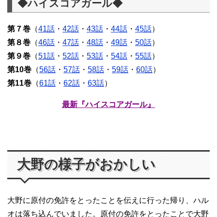
◆ハイスコアガール◆
第７巻
（
41話
・
42話
・
43話
・
44話
・
45話
）
第８巻
（
46話
・
47話
・
48話
・
49話
・
50話
）
第９巻
（
51話
・
52話
・
53話
・
54話
・
55話
）
第10巻
（
56話
・
57話
・
58話
・
59話
・
60話
）
第11巻
（
61話
・
62話
・
63話
）
最新『ハイスコアガール』
大野の様子がおかしい
大野に原付の免許をとったことを伝えに行った帰り、ハル
オは落ち込んでいました。原付の免許をとったことで大野