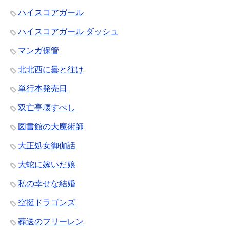
ハイスコアガール
ハイスコアガール ダッシュ
マンガ保管
北北西に曇と往け
単行本発売日
双亡亭壊すべし
図書館の大魔術師
大正処女御伽話
大蛇に嫁いだ娘
私の幸せな結婚
空挺ドラゴンズ
葬送のフリーレン