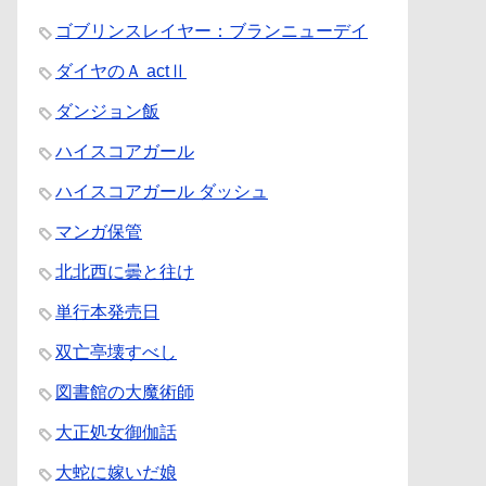
ゴブリンスレイヤー：ブランニューデイ
ダイヤのＡ actⅡ
ダンジョン飯
ハイスコアガール
ハイスコアガール ダッシュ
マンガ保管
北北西に曇と往け
単行本発売日
双亡亭壊すべし
図書館の大魔術師
大正処女御伽話
大蛇に嫁いだ娘