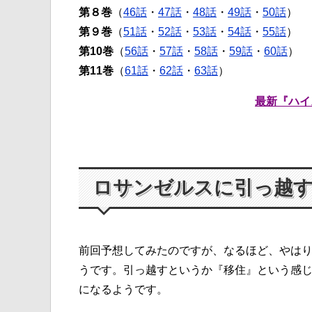
第８巻
（
46話
・
47話
・
48話
・
49話
・
50話
）
第９巻
（
51話
・
52話
・
53話
・
54話
・
55話
）
第10巻
（
56話
・
57話
・
58話
・
59話
・
60話
）
第11巻
（
61話
・
62話
・
63話
）
最新『ハイ
ロサンゼルスに引っ越
前回予想してみたのですが、なるほど、やは
うです。引っ越すというか『移住』という感
になるようです。