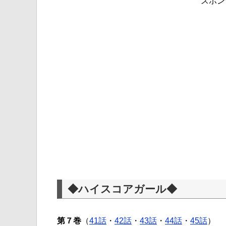
スポン
◆ハイスコアガール◆
第７巻
（
41話
・
42話
・
43話
・
44話
・
45話
）