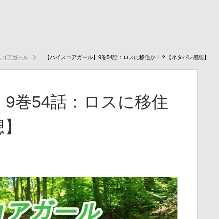
スコアガール
【ハイスコアガール】9巻54話：ロスに移住か！？【ネタバレ感想】
9巻54話：ロスに移住
想】