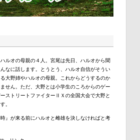
、ハルオの母親の４人。宮尾は先日、ハルオから聞
みんなに話します。とうとう、ハルオ自信がそうい
える大野姉やハルオの母親。これからどうするのか
いません。ただ、大野とは小学生のころからのゲー
パーストリートファイターⅡＸの全国大会で大野と
ます。
『時』が来る前にハルオと雌雄を決しなければと考