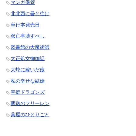
マンガ保管
北北西に曇と往け
単行本発売日
双亡亭壊すべし
図書館の大魔術師
大正処女御伽話
大蛇に嫁いだ娘
私の幸せな結婚
空挺ドラゴンズ
葬送のフリーレン
薬屋のひとりごと