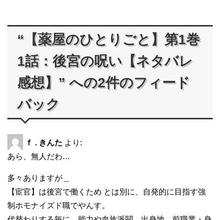
“【薬屋のひとりごと】第1巻
1話：後宮の呪い【ネタバレ
感想】” への2件のフィード
バック
ｆ . きんた
より:
あら、無人だわ…
多々ありますが＿
【宦官】は後宮で働くため とは別に、自発的に目指す強
制ホモナイズド職でやんす。
代替わりする毎に、能力や血族派閥、出身地、前職業・身