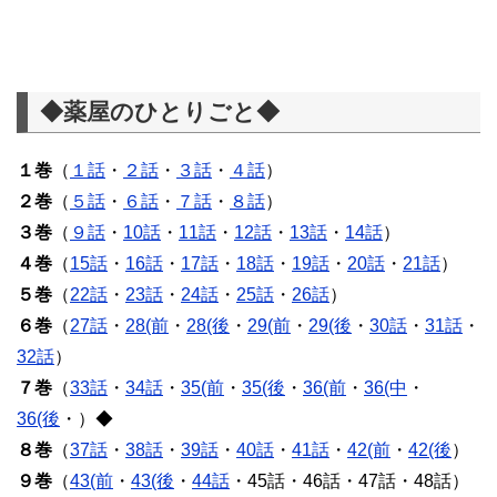
◆薬屋のひとりごと◆
１巻
（
１話
・
２話
・
３話
・
４話
）
２巻
（
５話
・
６話
・
７話
・
８話
）
３巻
（
９話
・
10話
・
11話
・
12話
・
13話
・
14話
）
４巻
（
15話
・
16話
・
17話
・
18話
・
19話
・
20話
・
21話
）
５巻
（
22話
・
23話
・
24話
・
25話
・
26話
）
６巻
（
27話
・
28(前
・
28(後
・
29(前
・
29(後
・
30話
・
31話
・
32話
）
７巻
（
33話
・
34話
・
35(前
・
35(後
・
36(前
・
36(中
・
36(後
・）◆
８巻
（
37話
・
38話
・
39話
・
40話
・
41話
・
42(前
・
42(後
）
９巻
（
43(前
・
43(後
・
44話
・45話・46話・47話・48話）