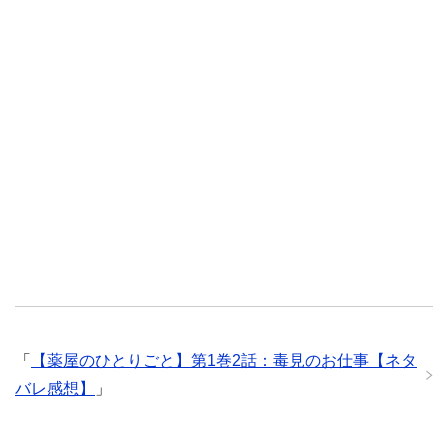
「
【薬屋のひとりごと】第1巻2話：毒見のお仕事【ネタ
バレ感想】
」