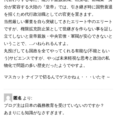
分が変容する大陸の『皇帝』では、引き継ぎ時に国勢衰退
を招くため代行政治職としての官吏を置きます。
当然厳しい審査を自ら突破してきたエリート中のエリート
ですが、権限拡充防止策として世継ぎを作らない事を証し
立てしないと皇帝親族・中央官僚・軍閥が安心できないと
いうことで、…ハねられるんすよ。
丸投げしても国政を全てやってくれる有能な(不能ともい
う)サピエンスですが、やっぱ未来軽視な思考と政治の私
物化で問題の多い歴史だったようでやすよ。
マスカット ナイフで切るんでゲスかねぇ・・・いたそ ～
匿名
より:
ブログ主は日本の義務教育を受けていないのですか？
あまりにも知識がなさすぎます。