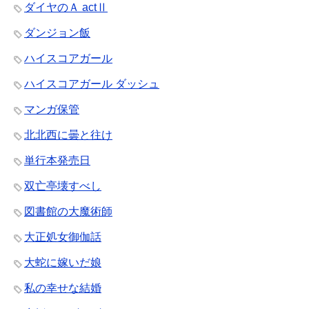
ダイヤのＡ actⅡ
ダンジョン飯
ハイスコアガール
ハイスコアガール ダッシュ
マンガ保管
北北西に曇と往け
単行本発売日
双亡亭壊すべし
図書館の大魔術師
大正処女御伽話
大蛇に嫁いだ娘
私の幸せな結婚