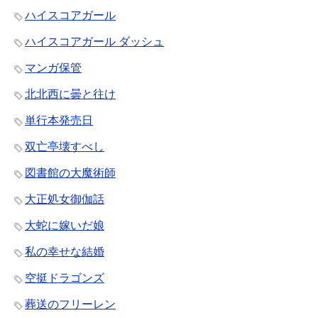
ハイスコアガール
ハイスコアガール ダッシュ
マンガ保管
北北西に曇と往け
単行本発売日
双亡亭壊すべし
図書館の大魔術師
大正処女御伽話
大蛇に嫁いだ娘
私の幸せな結婚
空挺ドラゴンズ
葬送のフリーレン