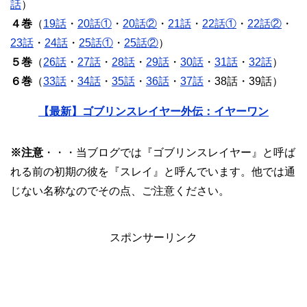
話
）
４巻
（
19話
・
20話①
・
20話②
・
21話
・
22話①
・
22話②
・
23話
・
24話
・
25話①
・
25話②
）
５巻
（
26話
・
27話
・
28話
・
29話
・
30話
・
31話
・
32話
）
６巻
（
33話
・
34話
・
35話
・
36話
・
37話
・38話・39話）
【最新】ゴブリンスレイヤー外伝：イヤーワン
※注意
・・・当ブログでは『ゴブリンスレイヤー』と呼ば
れる前の初期の彼を『スレイ』と呼んでいます。他では通
じない名称なのでその点、ご注意ください。
スポンサーリンク