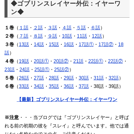
◆ゴブリンスレイヤー外伝：イヤーワ
ン◆
１巻
（
１話
・
２話
・
３話
・
４話
・
５話
・
６話
）
２巻
（
７話
・
８話
・
９話
・
10話
・
11話
・
12話
）
３巻
（
13話
・
14話
・
15話
・
16話
・
17話①
・
17話②
・
18
話
）
４巻
（
19話
・
20話①
・
20話②
・
21話
・
22話①
・
22話②
・
23話
・
24話
・
25話①
・
25話②
）
５巻
（
26話
・
27話
・
28話
・
29話
・
30話
・
31話
・
32話
）
６巻
（
33話
・
34話
・
35話
・
36話
・
37話
・38話・39話）
【最新】ゴブリンスレイヤー外伝：イヤーワン
※注意
・・・当ブログでは『ゴブリンスレイヤー』と呼ば
れる前の初期の彼を『スレイ』と呼んでいます。他では通