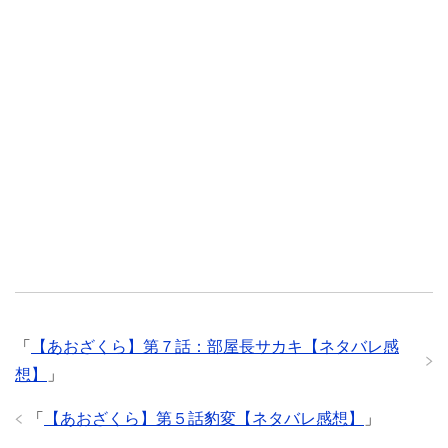
「
【あおざくら】第７話：部屋長サカキ【ネタバレ感
想】
」
「
【あおざくら】第５話豹変【ネタバレ感想】
」