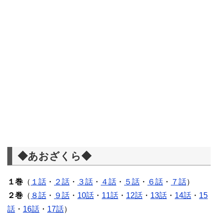
◆あおざくら◆
１巻
（
１話
・
２話
・
３話
・
４話
・
５話
・
６話
・
７話
）
２巻
（
８話
・
９話
・
10話
・
11話
・
12話
・
13話
・
14話
・
15
話
・
16話
・
17話
）