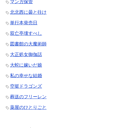
マンガ保管
北北西に曇と往け
単行本発売日
双亡亭壊すべし
図書館の大魔術師
大正処女御伽話
大蛇に嫁いだ娘
私の幸せな結婚
空挺ドラゴンズ
葬送のフリーレン
薬屋のひとりごと