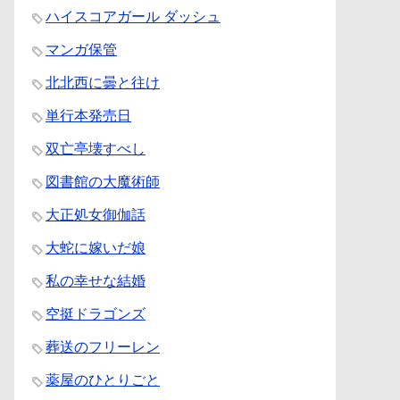
ハイスコアガール ダッシュ
マンガ保管
北北西に曇と往け
単行本発売日
双亡亭壊すべし
図書館の大魔術師
大正処女御伽話
大蛇に嫁いだ娘
私の幸せな結婚
空挺ドラゴンズ
葬送のフリーレン
薬屋のひとりごと