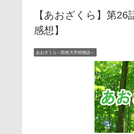
【あおざくら】第26
感想】
あおざくら～防衛大学校物語～