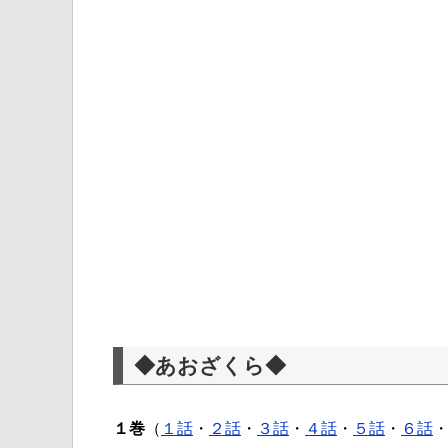
◆あおざくら◆
１巻
（
１話
・
２話
・
３話
・
４話
・
５話
・
６話