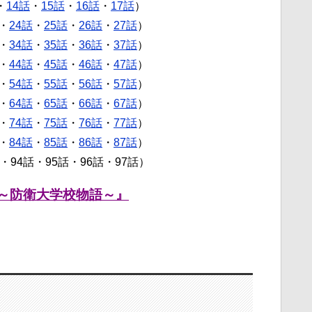
・
14話
・
15話
・
16話
・
17話
）
・
24話
・
25話
・
26話
・
27話
）
・
34話
・
35話
・
36話
・
37話
）
・
44話
・
45話
・
46話
・
47話
）
・
54話
・
55話
・
56話
・
57話
）
・
64話
・
65話
・
66話
・
67話
）
・
74話
・
75話
・
76話
・
77話
）
・
84話
・
85話
・
86話
・
87話
）
話・94話・95話・96話・97話）
～防衛大学校物語～』