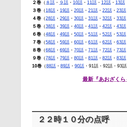
２巻
（
８話
・
９話
・
10話
・
11話
・
12話
・
13話
３巻
（
18話
・
19話
・
20話
・
21話
・
22話
・
23話
４巻
（
28話
・
29話
・
30話
・
31話
・
32話
・
33話
５巻
（
38話
・
39話
・
40話
・
41話
・
42話
・
43話
６巻
（
48話
・
49話
・
50話
・
51話
・
52話
・
53話
７巻
（
58話
・
59話
・
60話
・
61話
・
62話
・
63話
８巻
（
68話
・
69話
・
70話
・
71話
・
72話
・
73話
９巻
（
78話
・
79話
・
80話
・
81話
・
82話
・
83話
10巻
（
88話
・
89話
・
90話
・91話・92話・93
最新『あおざくら
２２時１０分の点呼