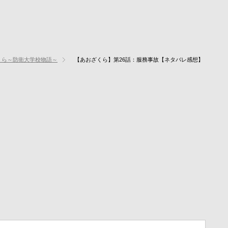
くら～防衛大学校物語～
【あおざくら】第26話：服務事故【ネタバレ感想】