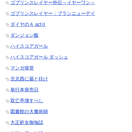
ゴブリンスレイヤー外伝～イヤーワン～
ゴブリンスレイヤー：ブランニューデイ
ダイヤのＡ actⅡ
ダンジョン飯
ハイスコアガール
ハイスコアガール ダッシュ
マンガ保管
北北西に曇と往け
単行本発売日
双亡亭壊すべし
図書館の大魔術師
大正処女御伽話