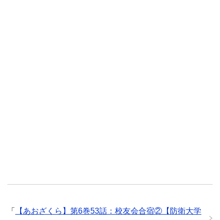
「
【あおざくら】第6巻53話：校友会合宿②【防衛大学