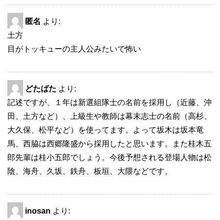
匿名
より:
土方
目がトッキューの主人公みたいで怖い
どたばた
より:
記述ですが、１年は新選組隊士の名前を採用し（近藤、沖
田、土方など）、上級生や教師は幕末志士の名前（高杉、
大久保、松平など）を使ってます。よって坂木は坂本竜
馬、西脇は西郷隆盛から採用したと思います。また桂木五
郎先輩は桂小五郎でしょう。今後予想される登場人物は松
陰、海舟、久坂、鉄舟、板垣、大隈などです。
inosan
より: