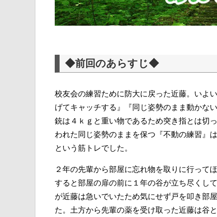
◆前回のあらすじ◆
校友会の練習ために防大に戻った近藤。いよ
げてキャッチする』『同じ姿勢のまま動かな
銃は４ｋｇと重い物であるため突き指とは切
われた同じ姿勢のままを保つ『不動の練習』
という筋トレでした。
２年の先輩から部屋に忘れ物を取りに行って
すると部屋の扉の前に１年の谷が立ち尽くし
が近藤は急いでいたため気にせず戸を叩き部
た。土方から先輩の薬を受け取った近藤は谷