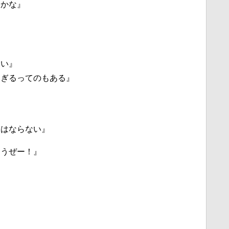
、かな』
』
ない』
すぎるってのもある』
てはならない』
ろうぜー！』