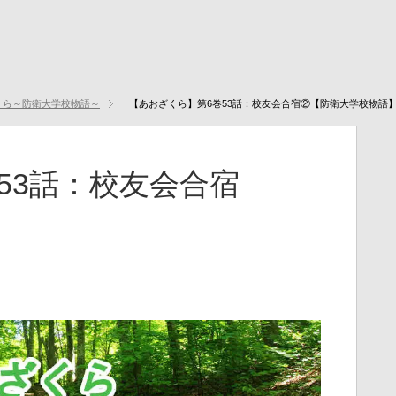
くら～防衛大学校物語～
【あおざくら】第6巻53話：校友会合宿②【防衛大学校物語
53話：校友会合宿
】