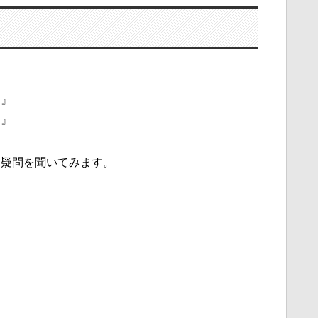
！』
！』
る疑問を聞いてみます。
』