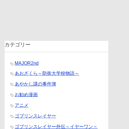
】
カテゴリー
MAJOR2nd
あおざくら～防衛大学校物語～
あやかし課の事件簿
お勧め漫画
アニメ
ゴブリンスレイヤー
ゴブリンスレイヤー外伝～イヤーワン～