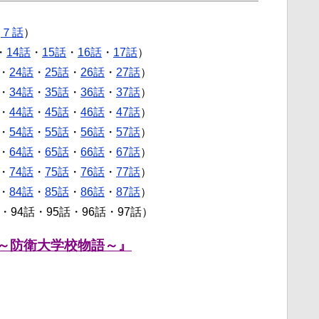
・
７話
）
・
14話
・
15話
・
16話
・
17話
）
・
24話
・
25話
・
26話
・
27話
）
・
34話
・
35話
・
36話
・
37話
）
・
44話
・
45話
・
46話
・
47話
）
・
54話
・
55話
・
56話
・
57話
）
・
64話
・
65話
・
66話
・
67話
）
・
74話
・
75話
・
76話
・
77話
）
・
84話
・
85話
・
86話
・
87話
）
話・94話・95話・96話・97話）
～防衛大学校物語～』