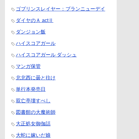
ゴブリンスレイヤー：ブランニューデイ
ダイヤのＡ actⅡ
ダンジョン飯
ハイスコアガール
ハイスコアガール ダッシュ
マンガ保管
北北西に曇と往け
単行本発売日
双亡亭壊すべし
図書館の大魔術師
大正処女御伽話
大蛇に嫁いだ娘