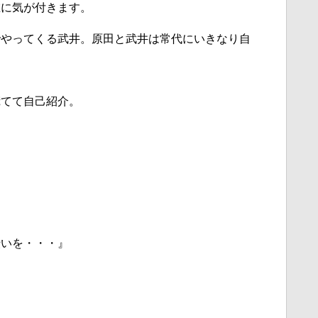
在に気が付きます。
でやってくる武井。原田と武井は常代にいきなり自
慌てて自己紹介。
伝いを・・・』