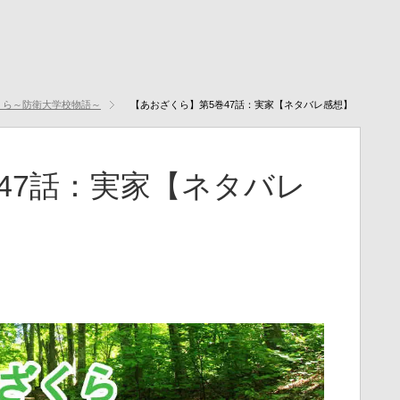
くら～防衛大学校物語～
【あおざくら】第5巻47話：実家【ネタバレ感想】
47話：実家【ネタバレ