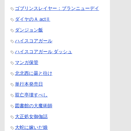
ゴブリンスレイヤー：ブランニューデイ
ダイヤのＡ actⅡ
ダンジョン飯
ハイスコアガール
ハイスコアガール ダッシュ
マンガ保管
北北西に曇と往け
単行本発売日
双亡亭壊すべし
図書館の大魔術師
大正処女御伽話
大蛇に嫁いだ娘