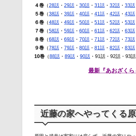
４巻
（
28話
・
29話
・
30話
・
31話
・
32話
・
33話
５巻
（
38話
・
39話
・
40話
・
41話
・
42話
・
43話
６巻
（
48話
・
49話
・
50話
・
51話
・
52話
・
53話
７巻
（
58話
・
59話
・
60話
・
61話
・
62話
・
63話
８巻
（
68話
・
69話
・
70話
・
71話
・
72話
・
73話
９巻
（
78話
・
79話
・
80話
・
81話
・
82話
・
83話
10巻
（
88話
・
89話
・
90話
・91話・92話・93
最新『あおざくら
近藤の家へやってくる原