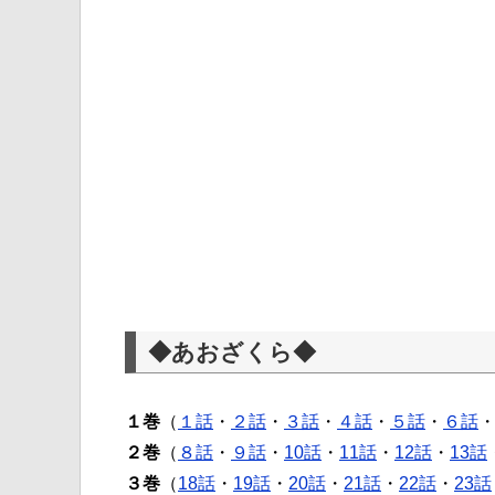
◆あおざくら◆
１巻
（
１話
・
２話
・
３話
・
４話
・
５話
・
６話
２巻
（
８話
・
９話
・
10話
・
11話
・
12話
・
13話
３巻
（
18話
・
19話
・
20話
・
21話
・
22話
・
23話