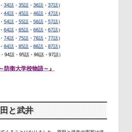
・
34話
・
35話
・
36話
・
37話
）
・
44話
・
45話
・
46話
・
47話
）
・
54話
・
55話
・
56話
・
57話
）
・
64話
・
65話
・
66話
・
67話
）
・
74話
・
75話
・
76話
・
77話
）
・
84話
・
85話
・
86話
・
87話
）
話・94話・95話・96話・97話）
～防衛大学校物語～』
田と武井