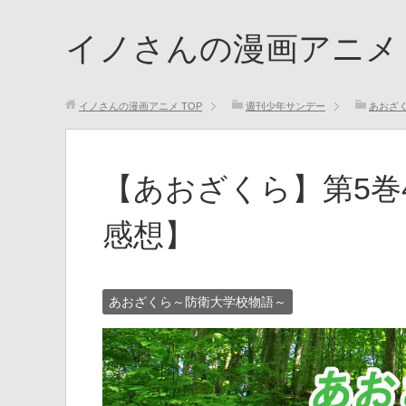
イノさんの漫画アニメ
イノさんの漫画アニメ
TOP
週刊少年サンデー
あおざ
【あおざくら】第5巻
感想】
あおざくら～防衛大学校物語～