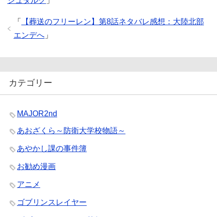
シュタルク
」
「
【葬送のフリーレン】第8話ネタバレ感想：大陸北部
エンデへ
」
カテゴリー
MAJOR2nd
あおざくら～防衛大学校物語～
あやかし課の事件簿
お勧め漫画
アニメ
ゴブリンスレイヤー