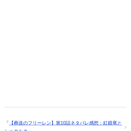
「
【葬送のフリーレン】第10話ネタバレ感想：紅鏡竜と