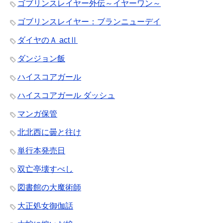
ゴブリンスレイヤー外伝～イヤーワン～
ゴブリンスレイヤー：ブランニューデイ
ダイヤのＡ actⅡ
ダンジョン飯
ハイスコアガール
ハイスコアガール ダッシュ
マンガ保管
北北西に曇と往け
単行本発売日
双亡亭壊すべし
図書館の大魔術師
大正処女御伽話