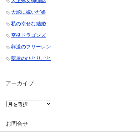
大正処女御伽話
大蛇に嫁いだ娘
私の幸せな結婚
空挺ドラゴンズ
葬送のフリーレン
薬屋のひとりごと
アーカイブ
ア
ー
カ
イ
お問合せ
ブ