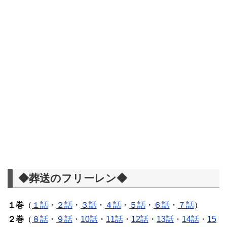
◆葬送のフリーレン◆
１巻
（
１話
・
２話
・
３話
・
４話
・
５話
・
６話
・
７話
）
２巻
（
８話
・
９話
・
10話
・
11話
・
12話
・
13話
・
14話
・
15