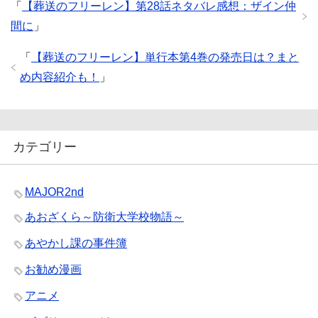
「
【葬送のフリーレン】第28話ネタバレ感想：ザイン仲
間に
」
「
【葬送のフリーレン】単行本第4巻の発売日は？まと
め内容紹介も！
」
カテゴリー
MAJOR2nd
あおざくら～防衛大学校物語～
あやかし課の事件簿
お勧め漫画
アニメ