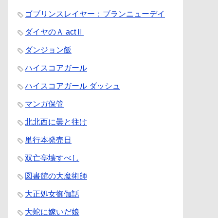
ゴブリンスレイヤー：ブランニューデイ
ダイヤのＡ actⅡ
ダンジョン飯
ハイスコアガール
ハイスコアガール ダッシュ
マンガ保管
北北西に曇と往け
単行本発売日
双亡亭壊すべし
図書館の大魔術師
大正処女御伽話
大蛇に嫁いだ娘