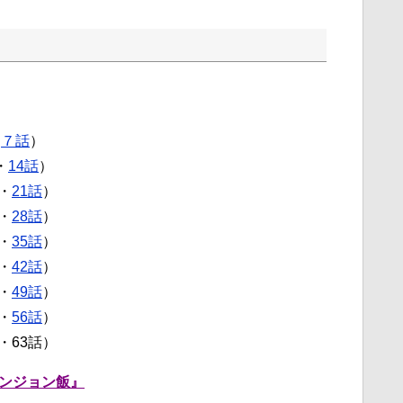
・
７話
）
・
14話
）
・
21話
）
・
28話
）
・
35話
）
・
42話
）
・
49話
）
・
56話
）
・63話）
ンジョン飯』