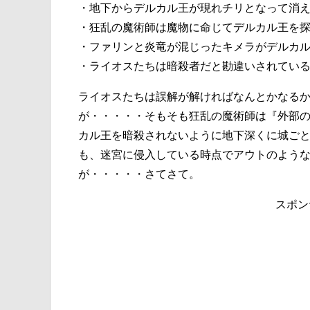
・地下からデルカル王が現れチリとなって消
・狂乱の魔術師は魔物に命じてデルカル王を
・ファリンと炎竜が混じったキメラがデルカ
・ライオスたちは暗殺者だと勘違いされてい
ライオスたちは誤解が解ければなんとかなる
が・・・・・そもそも狂乱の魔術師は『外部
カル王を暗殺されないように地下深くに城ご
も、迷宮に侵入している時点でアウトのよう
が・・・・・さてさて。
スポン