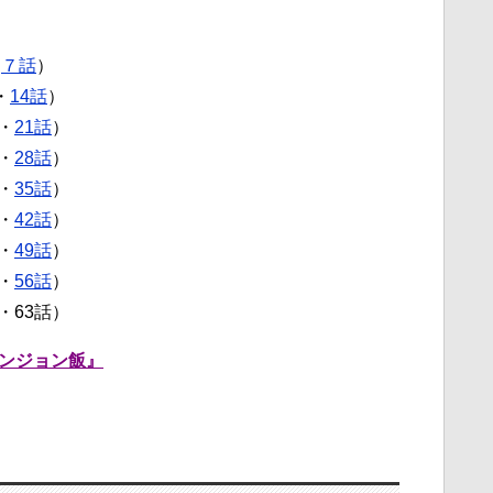
・
７話
）
・
14話
）
・
21話
）
・
28話
）
・
35話
）
・
42話
）
・
49話
）
・
56話
）
・63話）
ンジョン飯』