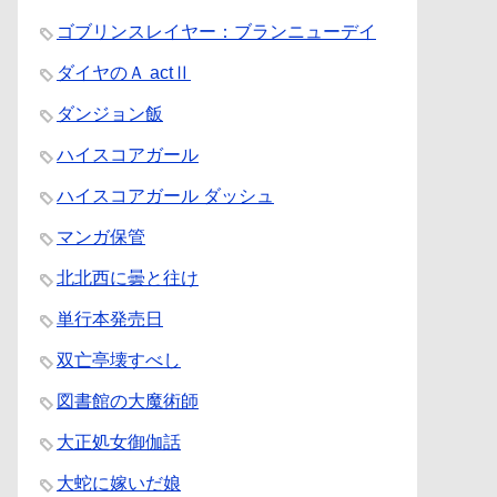
ゴブリンスレイヤー：ブランニューデイ
ダイヤのＡ actⅡ
ダンジョン飯
ハイスコアガール
ハイスコアガール ダッシュ
マンガ保管
北北西に曇と往け
単行本発売日
双亡亭壊すべし
図書館の大魔術師
大正処女御伽話
大蛇に嫁いだ娘