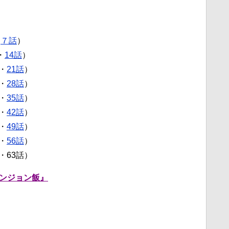
・
７話
）
・
14話
）
・
21話
）
・
28話
）
・
35話
）
・
42話
）
・
49話
）
・
56話
）
・63話）
ンジョン飯』