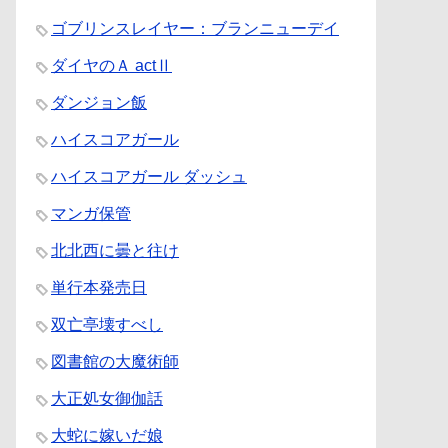
ゴブリンスレイヤー：ブランニューデイ
ダイヤのＡ actⅡ
ダンジョン飯
ハイスコアガール
ハイスコアガール ダッシュ
マンガ保管
北北西に曇と往け
単行本発売日
双亡亭壊すべし
図書館の大魔術師
大正処女御伽話
大蛇に嫁いだ娘