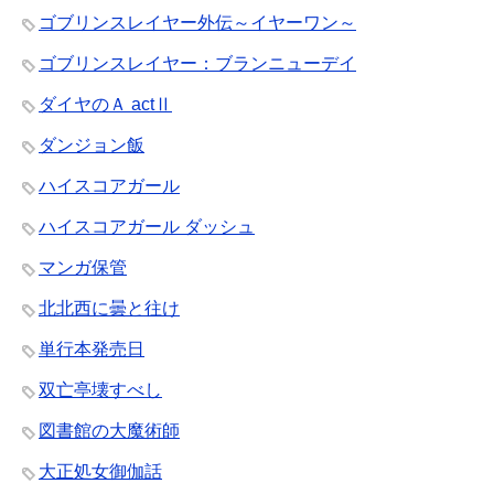
ゴブリンスレイヤー外伝～イヤーワン～
ゴブリンスレイヤー：ブランニューデイ
ダイヤのＡ actⅡ
ダンジョン飯
ハイスコアガール
ハイスコアガール ダッシュ
マンガ保管
北北西に曇と往け
単行本発売日
双亡亭壊すべし
図書館の大魔術師
大正処女御伽話