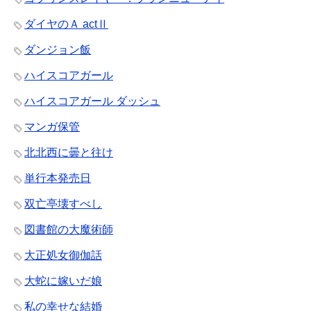
ダイヤのＡ actⅡ
ダンジョン飯
ハイスコアガール
ハイスコアガール ダッシュ
マンガ保管
北北西に曇と往け
単行本発売日
双亡亭壊すべし
図書館の大魔術師
大正処女御伽話
大蛇に嫁いだ娘
私の幸せな結婚