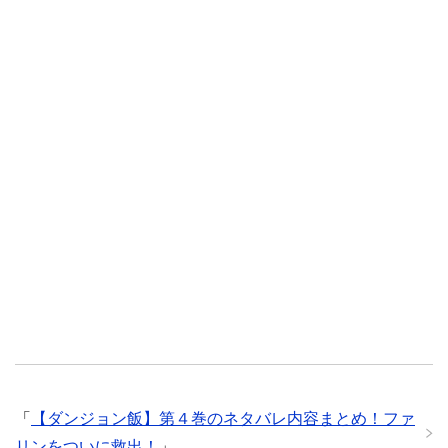
「
【ダンジョン飯】第４巻のネタバレ内容まとめ！ファ
リンをついに救出！
」