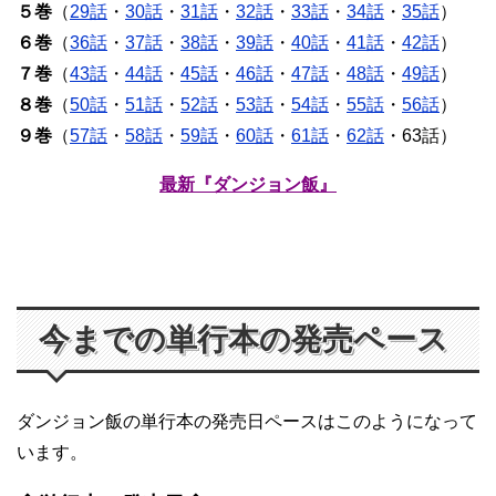
５巻
（
29話
・
30話
・
31話
・
32話
・
33話
・
34話
・
35話
）
６巻
（
36話
・
37話
・
38話
・
39話
・
40話
・
41話
・
42話
）
７巻
（
43話
・
44話
・
45話
・
46話
・
47話
・
48話
・
49話
）
８巻
（
50話
・
51話
・
52話
・
53話
・
54話
・
55話
・
56話
）
９巻
（
57話
・
58話
・
59話
・
60話
・
61話
・
62話
・63話）
最新『ダンジョン飯』
今までの単行本の発売ペース
ダンジョン飯の単行本の発売日ペースはこのようになって
います。