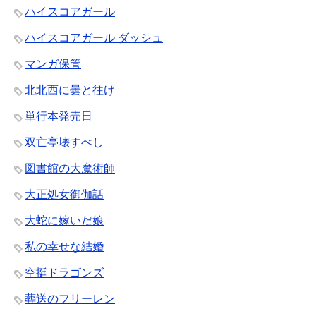
ハイスコアガール
ハイスコアガール ダッシュ
マンガ保管
北北西に曇と往け
単行本発売日
双亡亭壊すべし
図書館の大魔術師
大正処女御伽話
大蛇に嫁いだ娘
私の幸せな結婚
空挺ドラゴンズ
葬送のフリーレン