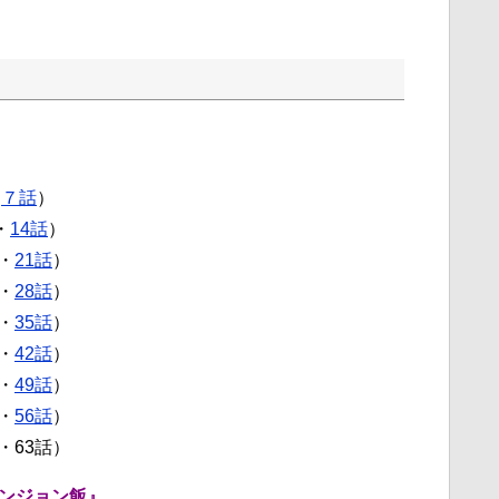
・
７話
）
・
14話
）
・
21話
）
・
28話
）
・
35話
）
・
42話
）
・
49話
）
・
56話
）
・63話）
ンジョン飯』