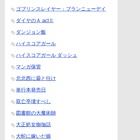
ゴブリンスレイヤー：ブランニューデイ
ダイヤのＡ actⅡ
ダンジョン飯
ハイスコアガール
ハイスコアガール ダッシュ
マンガ保管
北北西に曇と往け
単行本発売日
双亡亭壊すべし
図書館の大魔術師
大正処女御伽話
大蛇に嫁いだ娘