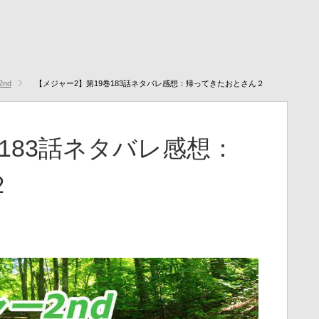
2nd
【メジャー2】第19巻183話ネタバレ感想：帰ってきたおとさん２
183話ネタバレ感想：
２