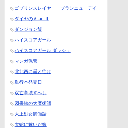
ゴブリンスレイヤー：ブランニューデイ
ダイヤのＡ actⅡ
ダンジョン飯
ハイスコアガール
ハイスコアガール ダッシュ
マンガ保管
北北西に曇と往け
単行本発売日
双亡亭壊すべし
図書館の大魔術師
大正処女御伽話
大蛇に嫁いだ娘