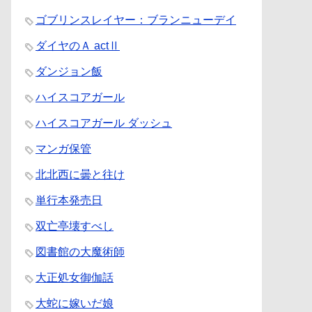
ゴブリンスレイヤー：ブランニューデイ
ダイヤのＡ actⅡ
ダンジョン飯
ハイスコアガール
ハイスコアガール ダッシュ
マンガ保管
北北西に曇と往け
単行本発売日
双亡亭壊すべし
図書館の大魔術師
大正処女御伽話
大蛇に嫁いだ娘