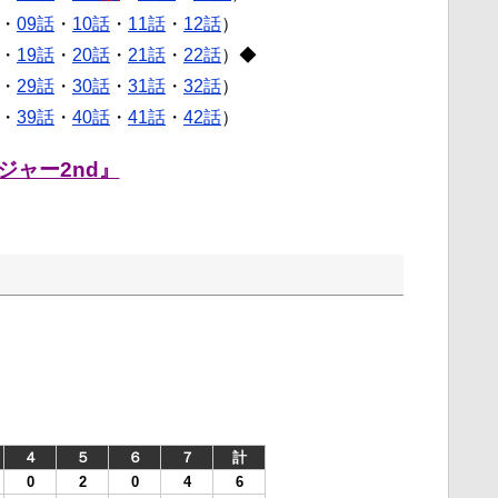
・
09話
・
10話
・
11話
・
12話
）
・
19話
・
20話
・
21話
・
22話
）◆
・
29話
・
30話
・
31話
・
32話
）
・
39話
・
40話
・
41話
・
42話
）
ジャー2nd』
４
５
６
７
計
0
2
0
4
6