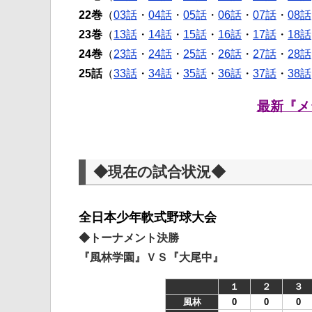
22巻
（
03話
・
04話
・
05話
・
06話
・
07話
・
08話
23巻
（
13話
・
14話
・
15話
・
16話
・
17話
・
18話
24巻
（
23話
・
24話
・
25話
・
26話
・
27話
・
28話
25話
（
33話
・
34話
・
35話
・
36話
・
37話
・
38話
最新『メ
◆現在の試合状況◆
全日本少年軟式野球大会
◆トーナメント決勝
『風林学園』ＶＳ『大尾中』
１
２
３
風林
0
0
0