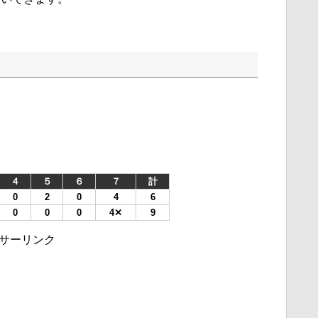
４
５
６
７
計
0
2
0
4
6
0
0
0
4✕
9
サーリンク