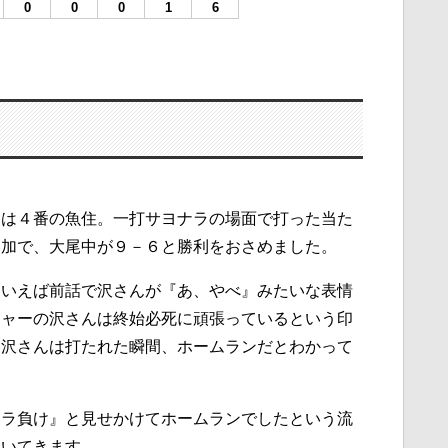
0
0
0
1
6
ーは４番の魚住。一打サヨナラの場面で打った当た
追加で、大尾中が９－６と勝利をおさめました。
ういえば前話で沢さんが『あ、やべ』みたいな表情
チャーの沢さんは終始必死に頑張っているという印
。沢さんは打たれた瞬間、ホームランだとわかって
ナラ負け』と見せかけてホームランでしたという流
ついてきます。