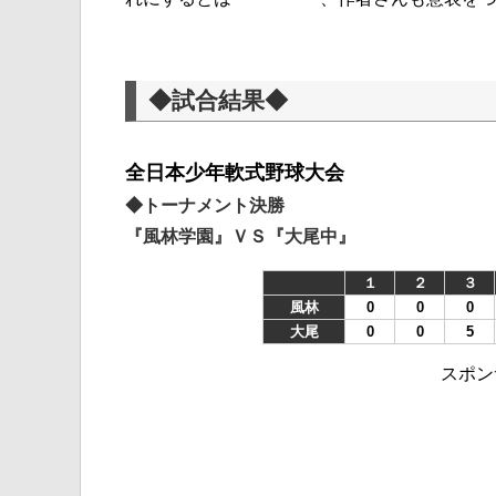
◆試合結果◆
全日本少年軟式野球大会
◆トーナメント決勝
『風林学園』ＶＳ『大尾中』
１
２
３
風林
0
0
0
大尾
0
0
5
スポン