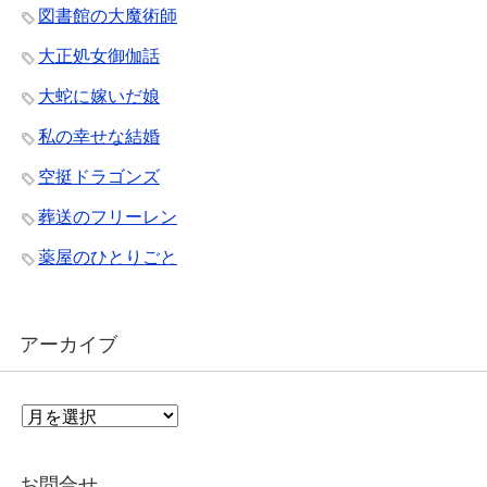
図書館の大魔術師
大正処女御伽話
大蛇に嫁いだ娘
私の幸せな結婚
空挺ドラゴンズ
葬送のフリーレン
薬屋のひとりごと
アーカイブ
ア
ー
カ
イ
お問合せ