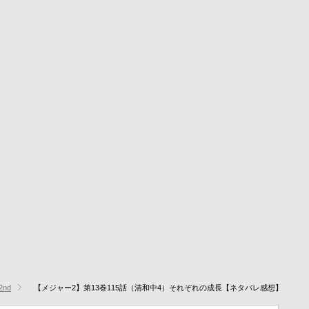
2nd
【メジャー2】第13巻115話（清和中4）それぞれの成長【ネタバレ感想】