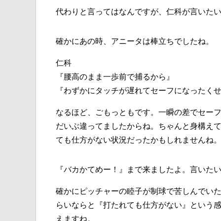
代わりと言ってはなんですが、仁科が言いた
確かにあの時、アニータは棒立ちでしたね。
仁科
『腰高のまま一歩前で捕るから』
『わずかにタッチが遅れてセーフになったく
なるほど、ごもっともです。一瞬の差でセー
だいぶ違ってましたからね。ちゃんと身構え
ても仕方がない状況だったかもしれませんね
『バカかてめー！』まで来ましたよ。言いた
確かにピッチャーの睦子が制球で苦しんでい
らいならと『打たれても仕方がない』という
えますね。