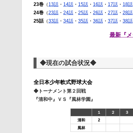
23巻
（
13話
・
14話
・
15話
・
16話
・
17話
・
18話
24巻
（
23話
・
24話
・
25話
・
26話
・
27話
・
28話
25話
（
33話
・
34話
・
35話
・
36話
・
37話
・
38話
最新『メ
◆現在の試合状況◆
全日本少年軟式野球大会
◆トーナメント第２回戦
『清和中』ＶＳ『風林学園』
１
２
３
清和
2
風林