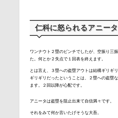
仁科に怒られるアニータ
ワンナウト２塁のピンチでしたが、空振り三
た。何とか２失点で１回表を終えます。
とは言え、３塁への盗塁アウトは結構ギリギ
ギリギリだったということは、２塁への盗塁
ます。２回以降が心配です。
アニータは盗塁を阻止出来て自信満々です。
それをみて何か言いたげそうな大吾。