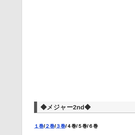
◆メジャー2nd◆
１巻
/
２巻
/
３巻
/４巻/５巻/６巻