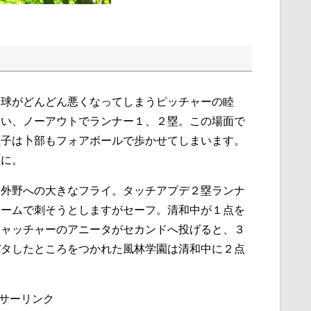
制球がどんどん悪くなってしまうピッチャーの睦
まい、ノーアウトでランナー１、２塁。この場面で
睦子は卜部もフォアボールで歩かせてしまいます。
塁に。
。外野への大きなフライ。タッチアプデ２塁ランナ
ホームで刺そうとしますがセーフ。清和中が１点を
キャッチャーのアニータがセカンドへ投げると、３
バタしたところをつかれた風林学園は清和中に２点
サーリンク