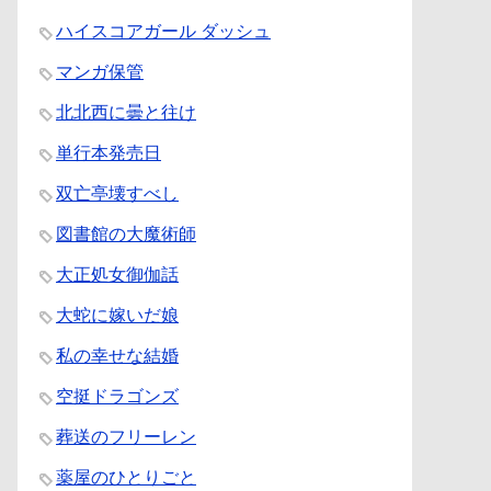
ハイスコアガール ダッシュ
マンガ保管
北北西に曇と往け
単行本発売日
双亡亭壊すべし
図書館の大魔術師
大正処女御伽話
大蛇に嫁いだ娘
私の幸せな結婚
空挺ドラゴンズ
葬送のフリーレン
薬屋のひとりごと