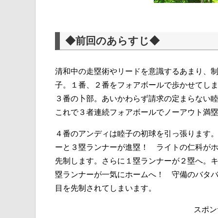
◆前回のあらすじ◆
清和中の走塁術やリードを意識するあまり、
子。１番、２番をフォアボールで歩かせてし
３番の卜部。あいかわらず請求の定まらない
これで３者連続フォアボールでノーアウト満
４番のアンディは睦子の初球を引っ張ります
ーと３塁ランナーが進塁！ ライトの仁科が
先制します。さらに１塁ランナーが２塁へ。
塁ランナーが一気にホームへ！ 守備のバタ
目を先制されてしまいます。
スポン