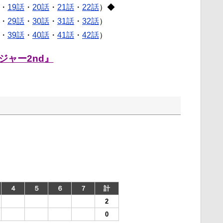
・
19話
・
20話
・
21話
・
22話
）◆
・
29話
・
30話
・
31話
・
32話
）
・
39話
・
40話
・
41話
・
42話
）
ジャー2nd』
４
５
６
７
計
2
0