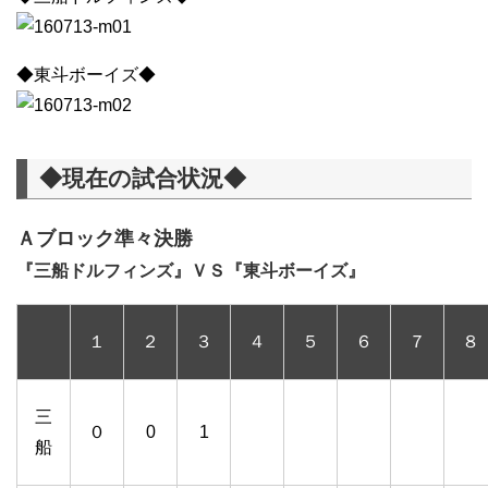
◆東斗ボーイズ◆
◆現在の試合状況◆
Ａブロック準々決勝
『三船ドルフィンズ』ＶＳ『東斗ボーイズ』
１
２
３
４
５
６
７
８
三
０
0
1
船