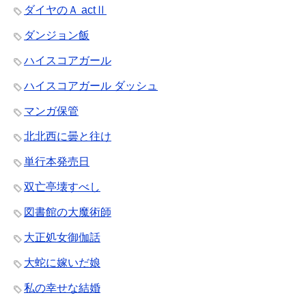
ダイヤのＡ actⅡ
ダンジョン飯
ハイスコアガール
ハイスコアガール ダッシュ
マンガ保管
北北西に曇と往け
単行本発売日
双亡亭壊すべし
図書館の大魔術師
大正処女御伽話
大蛇に嫁いだ娘
私の幸せな結婚