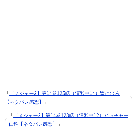
「
【メジャー2】第14巻125話（清和中14）塁に出ろ
【ネタバレ感想】
」
「
【メジャー2】第14巻123話（清和中12）ピッチャー
仁科【ネタバレ感想】
」