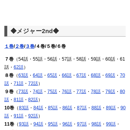
◆メジャー2nd◆
１巻
/
２巻
/
３巻
/４巻/５巻/６巻
７巻
（54話・55話・56話・57話・58話・59話・60話・61
話・
62話
）
８巻
（
63話
・
64話
・
65話
・
66話
・
67話
・
68話
・
69話
・
70
話
・
71話
・
72話
）
９巻
（
73話
・
74話
・
75話
・
76話
・
77話
・
78話
・
79話
・
80
話
・
81話
・
82話
）
10巻
（
83話
・
84話
・
85話
・
86話
・
87話
・
88話
・
89話
・
90
話
・
91話
・
92話
）
11巻
（
93話
・
94話
・
95話
・
96話
・
97話
・
98話
・
99話
・