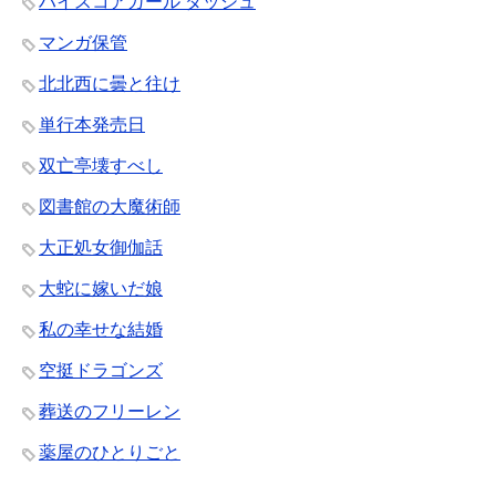
ハイスコアガール ダッシュ
マンガ保管
北北西に曇と往け
単行本発売日
双亡亭壊すべし
図書館の大魔術師
大正処女御伽話
大蛇に嫁いだ娘
私の幸せな結婚
空挺ドラゴンズ
葬送のフリーレン
薬屋のひとりごと