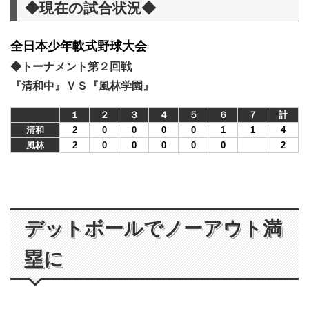
◆現在の試合状況◆
全日本少年軟式野球大会
◆トーナメント第２回戦
『清和中』ＶＳ『風林学園』
１
２
３
４
５
６
７
計
清和
2
0
0
0
0
1
1
4
風林
2
0
0
0
0
0
2
デットボールでノーアウト満
塁に