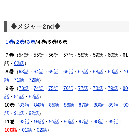
◆メジャー2nd◆
１巻
/
２巻
/
３巻
/４巻/５巻/６巻
７巻
（54話・55話・56話・57話・58話・59話・60話・61
話・
62話
）
８巻
（
63話
・
64話
・
65話
・
66話
・
67話
・
68話
・
69話
・
70
話
・
71話
・
72話
）
９巻
（
73話
・
74話
・
75話
・
76話
・
77話
・
78話
・
79話
・
80
話
・
81話
・
82話
）
10巻
（
83話
・
84話
・
85話
・
86話
・
87話
・
88話
・
89話
・
90
話
・
91話
・
92話
）
11巻
（
93話
・
94話
・
95話
・
96話
・
97話
・
98話
・
99話
・
100話
・
01話
・
02話
）