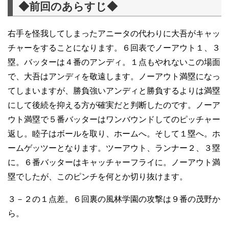
◆前回のあらすじ◆
右手を怪我してしまったアニータの代わりに大吾がキャッ
チャーをすることになります。６回表でノーアウト１、３
塁。バッターは４番のアンディ。１点もやれないこの場面
で、大吾はアンディを敬遠します。ノーアウト満塁になっ
てしまいますが、勝負強いアンディと勝負するよりは満塁
にして後続を抑える方が確実だと判断したのです。ノーア
ウト満塁で５番バッターはワンバウンドしてのピッチャー
返し。睦子はボールを取り、ホームへ。そして１塁へ。ホ
ームゲッツーとなります。ツーアウト、ランナー２、３塁
に。６番バッターはキャッチャーフライに。ノーアウト満
塁でしたが、このピンチを何とか切り抜けます。
３－２の１点差。６回裏の風林学園の攻撃は９番の茂野か
ら。