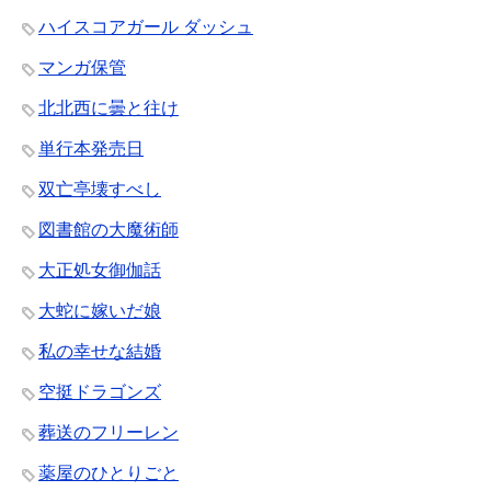
ハイスコアガール ダッシュ
マンガ保管
北北西に曇と往け
単行本発売日
双亡亭壊すべし
図書館の大魔術師
大正処女御伽話
大蛇に嫁いだ娘
私の幸せな結婚
空挺ドラゴンズ
葬送のフリーレン
薬屋のひとりごと