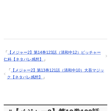
「
【メジャー2】第14巻123話（清和中12）ピッチャー
仁科【ネタバレ感想】
」
「
【メジャー2】第13巻121話（清和中10）大吾マジッ
ク【ネタバレ感想】
」