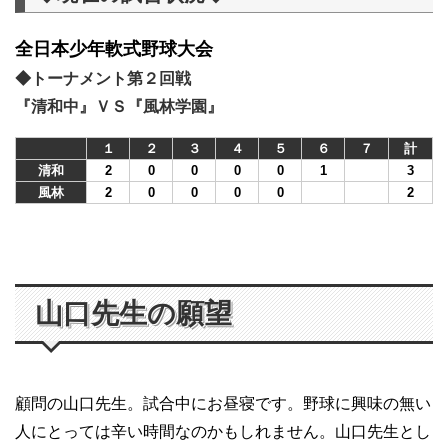
全日本少年軟式野球大会
◆トーナメント第２回戦
『清和中』ＶＳ『風林学園』
１
２
３
４
５
６
７
計
清和
2
0
0
0
0
1
3
風林
2
0
0
0
0
2
山口先生の願望
顧問の山口先生。試合中にお昼寝です。野球に興味の無い
人にとっては辛い時間なのかもしれません。山口先生とし