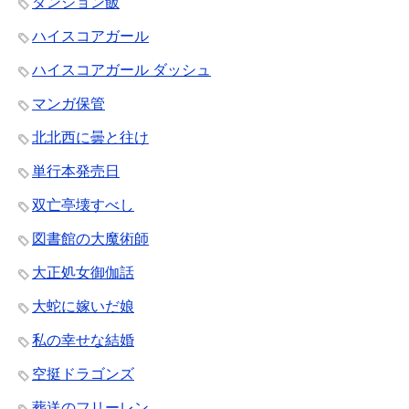
ダンジョン飯
ハイスコアガール
ハイスコアガール ダッシュ
マンガ保管
北北西に曇と往け
単行本発売日
双亡亭壊すべし
図書館の大魔術師
大正処女御伽話
大蛇に嫁いだ娘
私の幸せな結婚
空挺ドラゴンズ
葬送のフリーレン