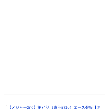
「
【メジャー2nd】第74話（東斗戦16）エース登板【ネ