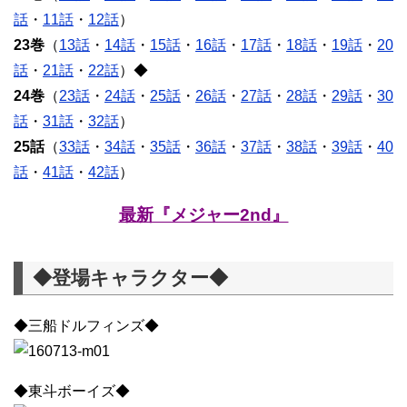
話
・
11話
・
12話
）
23巻
（
13話
・
14話
・
15話
・
16話
・
17話
・
18話
・
19話
・
20
話
・
21話
・
22話
）◆
24巻
（
23話
・
24話
・
25話
・
26話
・
27話
・
28話
・
29話
・
30
話
・
31話
・
32話
）
25話
（
33話
・
34話
・
35話
・
36話
・
37話
・
38話
・
39話
・
40
話
・
41話
・
42話
）
最新『メジャー2nd』
◆登場キャラクター◆
◆三船ドルフィンズ◆
◆東斗ボーイズ◆