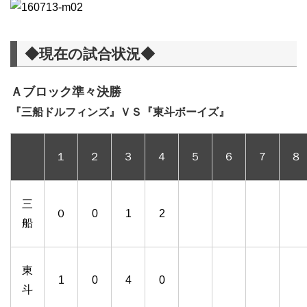
◆現在の試合状況◆
Ａブロック準々決勝
『三船ドルフィンズ』ＶＳ『東斗ボーイズ』
１
２
３
４
５
６
７
８
三
０
0
1
2
船
東
1
0
4
0
斗