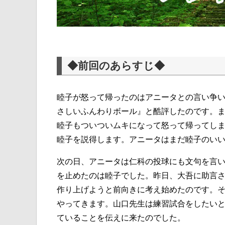
◆前回のあらすじ◆
睦子が怒って帰ったのはアニータとの言い争
さしいふんわりボール』と酷評したのです。
睦子もついついムキになって怒って帰ってし
睦子を説得します。アニータはまだ睦子のい
次の日、アニータは仁科の投球にも文句を言
を止めたのは睦子でした。昨日、大吾に助言
作り上げようと前向きに考え始めたのです。
やってきます。山口先生は練習試合をしたい
ていることを伝えに来たのでした。