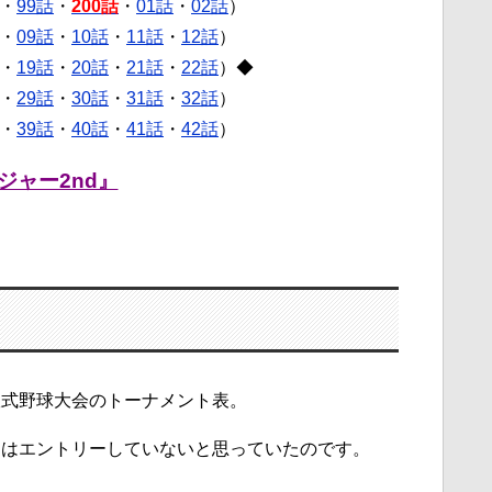
・
99話
・
200話
・
01話
・
02話
）
・
09話
・
10話
・
11話
・
12話
）
・
19話
・
20話
・
21話
・
22話
）◆
・
29話
・
30話
・
31話
・
32話
）
・
39話
・
40話
・
41話
・
42話
）
ジャー2nd』
軟式野球大会のトーナメント表。
にはエントリーしていないと思っていたのです。