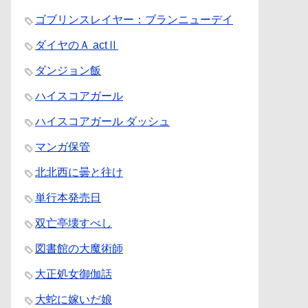
ゴブリンスレイヤー：ブランニューデイ
ダイヤのＡ actⅡ
ダンジョン飯
ハイスコアガール
ハイスコアガール ダッシュ
マンガ保管
北北西に曇と往け
単行本発売日
双亡亭壊すべし
図書館の大魔術師
大正処女御伽話
大蛇に嫁いだ娘