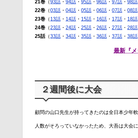
21巻
（
93話
・
94話
・
95話
・
96話
・
97話
・
98話
22巻
（
03話
・
04話
・
05話
・
06話
・
07話
・
08話
23巻
（
13話
・
14話
・
15話
・
16話
・
17話
・
18話
24巻
（
23話
・
24話
・
25話
・
26話
・
27話
・
28話
25話
（
33話
・
34話
・
35話
・
36話
・
37話
・
38話
最新『メ
２週間後に大会
顧問の山口先生が持ってきたのは全日本少年
人数がそろっていなかったため、大吾は大会